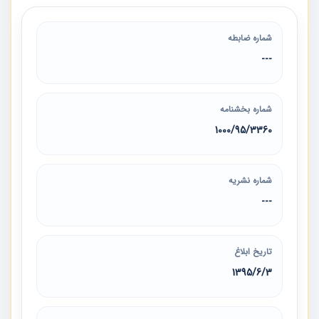
شماره ضابطه
---
شماره بخشنامه
1000/95/3360
شماره نشریه
---
تاریخ ابلاغ
1395/6/3