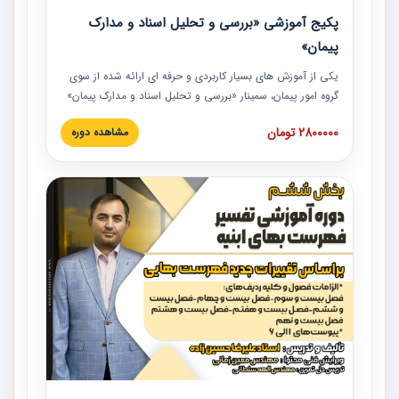
پکیج آموزشی «بررسی و تحلیل اسناد و مدارک
پیمان»
یکی از آموزش‏‏‏‏‏‏ های بسیار کاربردی و حرفه‏ ای ارائه شده از سوی
گروه امور پیمان، سمینار «بررسی و تحلیل اسناد و مدارک پیمان»
است که در دانشگاه صنعتی شریف ارائه شد. در این آموزش
2800000 تومان
مشاهده دوره
نکات کلیدی مربوط به اسناد و مدارک پیمان، اولویت بندی اسناد
و مدارک پیمان، بایدها و نبایدهای مربوط به اسناد و مدارک
پیمان به همراه تجربیات عملی در این خصوص ارائه شده است.