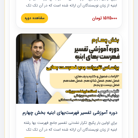
ابنیه از زبان نویسندگان آن ارائه شده است که در آن تک تک
ردیف ها و مطالب فهرست بها تفسیر و ارائه شده است. این
1575000 تومان
مشاهده دوره
دوره به صورت کامل تصویری بوده و به همراه تصاویر عملیات
اجرایی مرتبط با ردیف های فهرست بها ارائه شده است. این
دوره با کلام مهندس علیرضاحسین‌زاده مدیر پروژه مهندسی
مشاور در امر بازنگری فهرست بها رشته ابنیه ارائه شده و به تمام
همکارانی که در حوزه صنعت ساخت در حال فعالیت هستند حتما
توصیه می کنیم از مطالب این دوره استفاده نمایند.
دوره آموزشی تفسیر فهرست‌بهای ابنیه بخش چهارم
برای اولین بار پکیج تکرار نشدنی تفسیر جامع فهرست بها رشته
ابنیه از زبان نویسندگان آن ارائه شده است که در آن تک تک
ردیف ها و مطالب فهرست بها تفسیر و ارائه شده است. این