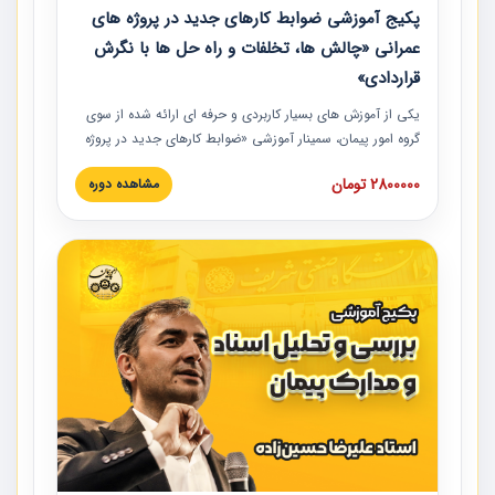
پکیج آموزشی ضوابط کارهای جدید در پروژه های
عمرانی «چالش ها، تخلفات و راه حل ها با نگرش
قراردادی»
یکی از آموزش‏‏‏‏‏‏ های بسیار کاربردی و حرفه‏ ای ارائه شده از سوی
گروه امور پیمان، سمینار آموزشی «ضوابط کارهای جدید در پروژه
های عمرانی» چالش ها، تخلفات و راه حل ها با نگرش قراردادی
2800000 تومان
مشاهده دوره
است که در محل سندیکای شرکت های ساختمانی کشور ارائه شد.
در این آموزش نکات کلیدی مربوط به کارهای جدید در اسناد و
مدارک پیمان به همراه تجربیات عملی ارائه شده است.