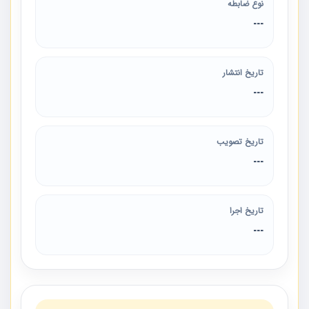
نوع ضابطه
---
تاریخ انتشار
---
تاریخ تصویب
---
تاریخ اجرا
---