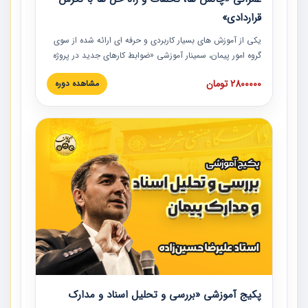
قراردادی»
یکی از آموزش‏‏‏‏‏‏ های بسیار کاربردی و حرفه‏ ای ارائه شده از سوی
گروه امور پیمان، سمینار آموزشی «ضوابط کارهای جدید در پروژه
های عمرانی» چالش ها، تخلفات و راه حل ها با نگرش قراردادی
2800000 تومان
مشاهده دوره
است که در محل سندیکای شرکت های ساختمانی کشور ارائه شد.
در این آموزش نکات کلیدی مربوط به کارهای جدید در اسناد و
مدارک پیمان به همراه تجربیات عملی ارائه شده است.
پکیج آموزشی «بررسی و تحلیل اسناد و مدارک