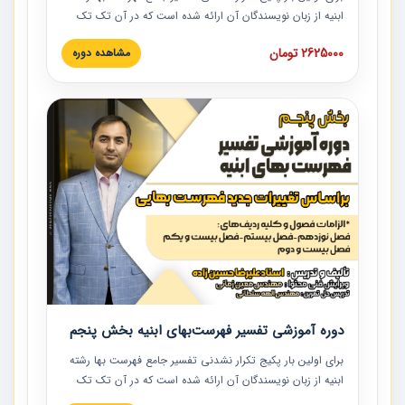
ابنیه از زبان نویسندگان آن ارائه شده است که در آن تک تک
ردیف ها و مطالب فهرست بها تفسیر و ارائه شده است. این
2625000 تومان
مشاهده دوره
دوره به صورت کامل تصویری بوده و به همراه تصاویر عملیات
اجرایی مرتبط با ردیف های فهرست بها ارائه شده است. این
دوره با کلام مهندس علیرضاحسین‌زاده مدیر پروژه مهندسی
مشاور در امر بازنگری فهرست بها رشته ابنیه ارائه شده و به تمام
همکارانی که در حوزه صنعت ساخت در حال فعالیت هستند حتما
توصیه می کنیم از مطالب این دوره استفاده نمایند.
دوره آموزشی تفسیر فهرست‌بهای ابنیه بخش پنجم
برای اولین بار پکیج تکرار نشدنی تفسیر جامع فهرست بها رشته
ابنیه از زبان نویسندگان آن ارائه شده است که در آن تک تک
ردیف ها و مطالب فهرست بها تفسیر و ارائه شده است. این