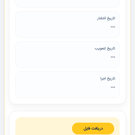
تاریخ انتشار
---
تاریخ تصویب
---
تاریخ اجرا
---
دریافت فایل