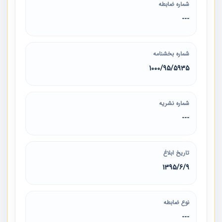
شماره ضابطه
---
شماره بخشنامه
1000/95/5935
شماره نشریه
---
تاریخ ابلاغ
1395/6/9
نوع ضابطه
---