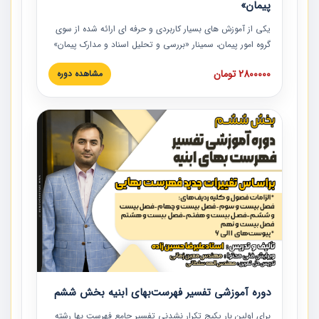
پیمان»
یکی از آموزش‏‏‏‏‏‏ های بسیار کاربردی و حرفه‏ ای ارائه شده از سوی
گروه امور پیمان، سمینار «بررسی و تحلیل اسناد و مدارک پیمان»
است که در دانشگاه صنعتی شریف ارائه شد. در این آموزش
2800000 تومان
مشاهده دوره
نکات کلیدی مربوط به اسناد و مدارک پیمان، اولویت بندی اسناد
و مدارک پیمان، بایدها و نبایدهای مربوط به اسناد و مدارک
پیمان به همراه تجربیات عملی در این خصوص ارائه شده است.
دوره آموزشی تفسیر فهرست‌بهای ابنیه بخش ششم
برای اولین بار پکیج تکرار نشدنی تفسیر جامع فهرست بها رشته