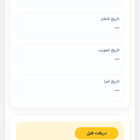
تاریخ انتشار
---
تاریخ تصویب
---
تاریخ اجرا
---
دریافت فایل