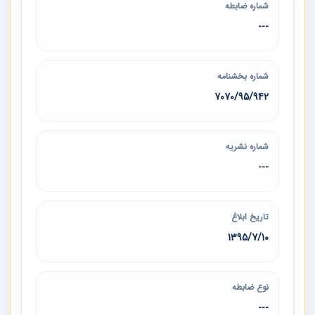
شماره ضابطه
---
شماره بخشنامه
7070/95/942
شماره نشریه
---
تاریخ ابلاغ
1395/7/10
نوع ضابطه
---