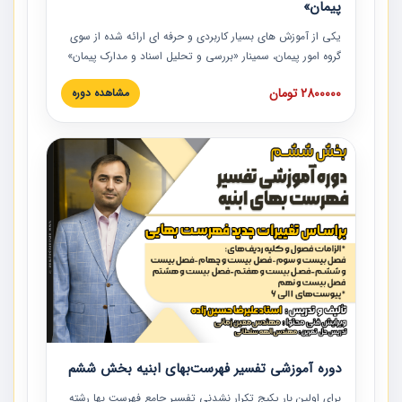
پیمان»
یکی از آموزش‏‏‏‏‏‏ های بسیار کاربردی و حرفه‏ ای ارائه شده از سوی
گروه امور پیمان، سمینار «بررسی و تحلیل اسناد و مدارک پیمان»
است که در دانشگاه صنعتی شریف ارائه شد. در این آموزش
2800000 تومان
مشاهده دوره
نکات کلیدی مربوط به اسناد و مدارک پیمان، اولویت بندی اسناد
و مدارک پیمان، بایدها و نبایدهای مربوط به اسناد و مدارک
پیمان به همراه تجربیات عملی در این خصوص ارائه شده است.
دوره آموزشی تفسیر فهرست‌بهای ابنیه بخش ششم
برای اولین بار پکیج تکرار نشدنی تفسیر جامع فهرست بها رشته