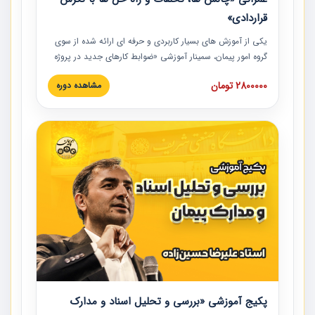
قراردادی»
یکی از آموزش‏‏‏‏‏‏ های بسیار کاربردی و حرفه‏ ای ارائه شده از سوی
گروه امور پیمان، سمینار آموزشی «ضوابط کارهای جدید در پروژه
های عمرانی» چالش ها، تخلفات و راه حل ها با نگرش قراردادی
2800000 تومان
مشاهده دوره
است که در محل سندیکای شرکت های ساختمانی کشور ارائه شد.
در این آموزش نکات کلیدی مربوط به کارهای جدید در اسناد و
مدارک پیمان به همراه تجربیات عملی ارائه شده است.
پکیج آموزشی «بررسی و تحلیل اسناد و مدارک