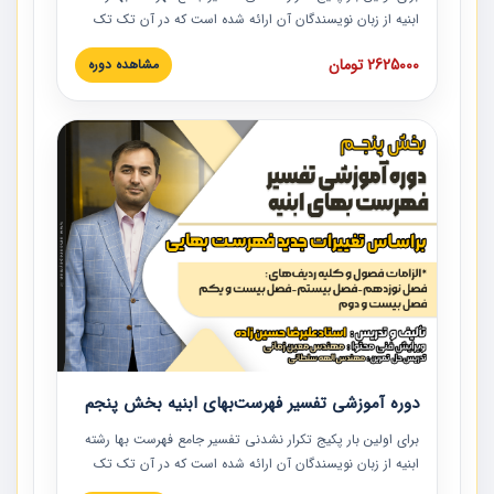
ابنیه از زبان نویسندگان آن ارائه شده است که در آن تک تک
ردیف ها و مطالب فهرست بها تفسیر و ارائه شده است. این
2625000 تومان
مشاهده دوره
دوره به صورت کامل تصویری بوده و به همراه تصاویر عملیات
اجرایی مرتبط با ردیف های فهرست بها ارائه شده است. این
دوره با کلام مهندس علیرضاحسین‌زاده مدیر پروژه مهندسی
مشاور در امر بازنگری فهرست بها رشته ابنیه ارائه شده و به تمام
همکارانی که در حوزه صنعت ساخت در حال فعالیت هستند حتما
توصیه می کنیم از مطالب این دوره استفاده نمایند.
دوره آموزشی تفسیر فهرست‌بهای ابنیه بخش پنجم
برای اولین بار پکیج تکرار نشدنی تفسیر جامع فهرست بها رشته
ابنیه از زبان نویسندگان آن ارائه شده است که در آن تک تک
ردیف ها و مطالب فهرست بها تفسیر و ارائه شده است. این