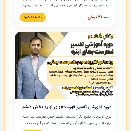
گروه امور پیمان، سمینار «بررسی و تحلیل اسناد و مدارک پیمان»
است که در دانشگاه صنعتی شریف ارائه شد. در این آموزش
2800000 تومان
مشاهده دوره
نکات کلیدی مربوط به اسناد و مدارک پیمان، اولویت بندی اسناد
و مدارک پیمان، بایدها و نبایدهای مربوط به اسناد و مدارک
پیمان به همراه تجربیات عملی در این خصوص ارائه شده است.
دوره آموزشی تفسیر فهرست‌بهای ابنیه بخش ششم
برای اولین بار پکیج تکرار نشدنی تفسیر جامع فهرست بها رشته
ابنیه از زبان نویسندگان آن ارائه شده است که در آن تک تک
ردیف ها و مطالب فهرست بها تفسیر و ارائه شده است. این