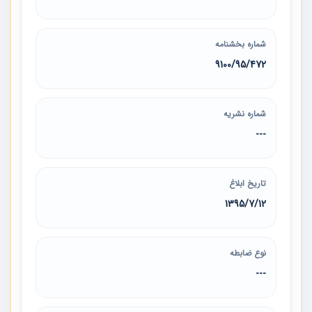
شماره بخشنامه
9100/95/472
شماره نشریه
---
تاریخ ابلاغ
1395/7/12
نوع ضابطه
---