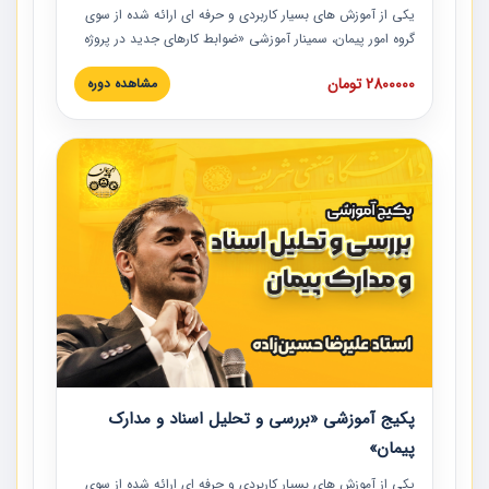
یکی از آموزش‏‏‏‏‏‏ های بسیار کاربردی و حرفه‏ ای ارائه شده از سوی
گروه امور پیمان، سمینار آموزشی «ضوابط کارهای جدید در پروژه
های عمرانی» چالش ها، تخلفات و راه حل ها با نگرش قراردادی
2800000 تومان
مشاهده دوره
است که در محل سندیکای شرکت های ساختمانی کشور ارائه شد.
در این آموزش نکات کلیدی مربوط به کارهای جدید در اسناد و
مدارک پیمان به همراه تجربیات عملی ارائه شده است.
پکیج آموزشی «بررسی و تحلیل اسناد و مدارک
پیمان»
یکی از آموزش‏‏‏‏‏‏ های بسیار کاربردی و حرفه‏ ای ارائه شده از سوی