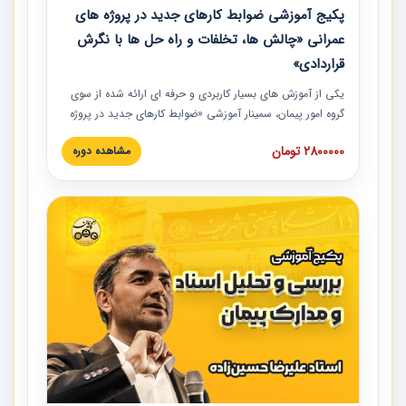
پکیج آموزشی ضوابط کارهای جدید در پروژه های
عمرانی «چالش ها، تخلفات و راه حل ها با نگرش
قراردادی»
یکی از آموزش‏‏‏‏‏‏ های بسیار کاربردی و حرفه‏ ای ارائه شده از سوی
گروه امور پیمان، سمینار آموزشی «ضوابط کارهای جدید در پروژه
های عمرانی» چالش ها، تخلفات و راه حل ها با نگرش قراردادی
2800000 تومان
مشاهده دوره
است که در محل سندیکای شرکت های ساختمانی کشور ارائه شد.
در این آموزش نکات کلیدی مربوط به کارهای جدید در اسناد و
مدارک پیمان به همراه تجربیات عملی ارائه شده است.