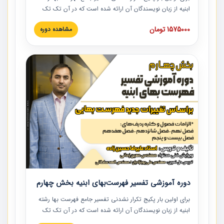
ابنیه از زبان نویسندگان آن ارائه شده است که در آن تک تک
ردیف ها و مطالب فهرست بها تفسیر و ارائه شده است. این
1575000 تومان
مشاهده دوره
دوره به صورت کامل تصویری بوده و به همراه تصاویر عملیات
اجرایی مرتبط با ردیف های فهرست بها ارائه شده است. این
دوره با کلام مهندس علیرضاحسین‌زاده مدیر پروژه مهندسی
مشاور در امر بازنگری فهرست بها رشته ابنیه ارائه شده و به تمام
همکارانی که در حوزه صنعت ساخت در حال فعالیت هستند حتما
توصیه می کنیم از مطالب این دوره استفاده نمایند.
دوره آموزشی تفسیر فهرست‌بهای ابنیه بخش چهارم
برای اولین بار پکیج تکرار نشدنی تفسیر جامع فهرست بها رشته
ابنیه از زبان نویسندگان آن ارائه شده است که در آن تک تک
ردیف ها و مطالب فهرست بها تفسیر و ارائه شده است. این