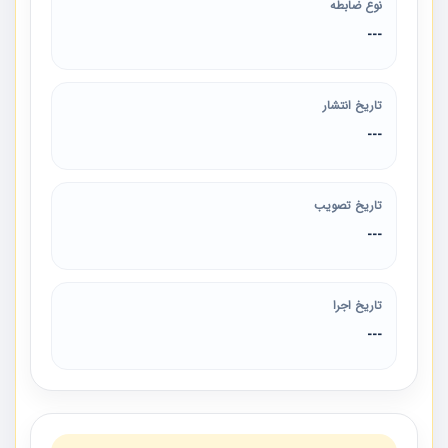
نوع ضابطه
---
تاریخ انتشار
---
تاریخ تصویب
---
تاریخ اجرا
---