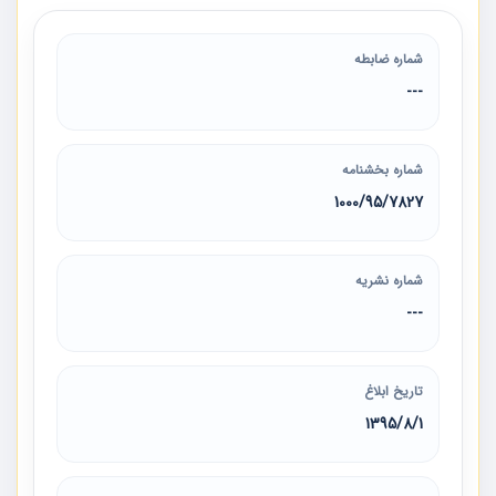
شماره ضابطه
---
شماره بخشنامه
شماره نشریه
---
تاریخ ابلاغ
1395/8/1