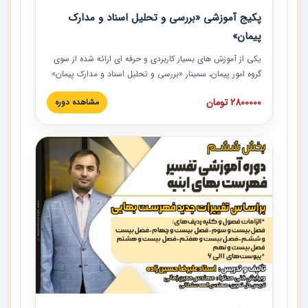
پکیج آموزشی «بررسی و تحلیل اسناد و مدارک
پیمان»
یکی از آموزش‏‏‏‏‏‏ های بسیار کاربردی و حرفه‏ ای ارائه شده از سوی
گروه امور پیمان، سمینار «بررسی و تحلیل اسناد و مدارک پیمان»
است که در دانشگاه صنعتی شریف ارائه شد. در این آموزش
2800000 تومان
مشاهده دوره
نکات کلیدی مربوط به اسناد و مدارک پیمان، اولویت بندی اسناد
و مدارک پیمان، بایدها و نبایدهای مربوط به اسناد و مدارک
پیمان به همراه تجربیات عملی در این خصوص ارائه شده است.