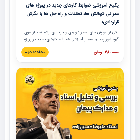
پکیج آموزشی ضوابط کارهای جدید در پروژه های
عمرانی «چالش ها، تخلفات و راه حل ها با نگرش
قراردادی»
یکی از آموزش‏‏‏‏‏‏ های بسیار کاربردی و حرفه‏ ای ارائه شده از سوی
گروه امور پیمان، سمینار آموزشی «ضوابط کارهای جدید در پروژه
های عمرانی» چالش ها، تخلفات و راه حل ها با نگرش قراردادی
2800000 تومان
مشاهده دوره
است که در محل سندیکای شرکت های ساختمانی کشور ارائه شد.
در این آموزش نکات کلیدی مربوط به کارهای جدید در اسناد و
مدارک پیمان به همراه تجربیات عملی ارائه شده است.