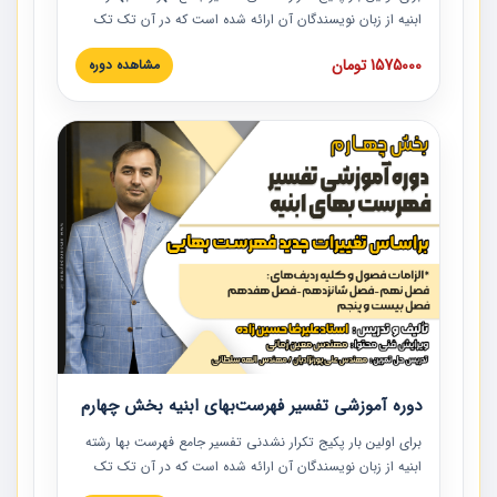
ابنیه از زبان نویسندگان آن ارائه شده است که در آن تک تک
ردیف ها و مطالب فهرست بها تفسیر و ارائه شده است. این
1575000 تومان
مشاهده دوره
دوره به صورت کامل تصویری بوده و به همراه تصاویر عملیات
اجرایی مرتبط با ردیف های فهرست بها ارائه شده است. این
دوره با کلام مهندس علیرضاحسین‌زاده مدیر پروژه مهندسی
مشاور در امر بازنگری فهرست بها رشته ابنیه ارائه شده و به تمام
همکارانی که در حوزه صنعت ساخت در حال فعالیت هستند حتما
توصیه می کنیم از مطالب این دوره استفاده نمایند.
دوره آموزشی تفسیر فهرست‌بهای ابنیه بخش چهارم
برای اولین بار پکیج تکرار نشدنی تفسیر جامع فهرست بها رشته
ابنیه از زبان نویسندگان آن ارائه شده است که در آن تک تک
ردیف ها و مطالب فهرست بها تفسیر و ارائه شده است. این