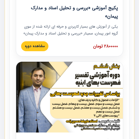
پکیج آموزشی «بررسی و تحلیل اسناد و مدارک
پیمان»
یکی از آموزش‏‏‏‏‏‏ های بسیار کاربردی و حرفه‏ ای ارائه شده از سوی
گروه امور پیمان، سمینار «بررسی و تحلیل اسناد و مدارک پیمان»
است که در دانشگاه صنعتی شریف ارائه شد. در این آموزش
2800000 تومان
مشاهده دوره
نکات کلیدی مربوط به اسناد و مدارک پیمان، اولویت بندی اسناد
و مدارک پیمان، بایدها و نبایدهای مربوط به اسناد و مدارک
پیمان به همراه تجربیات عملی در این خصوص ارائه شده است.