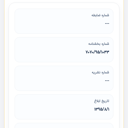
شماره ضابطه
---
شماره بخشنامه
7070/95/1033
شماره نشریه
---
تاریخ ابلاغ
1395/8/1