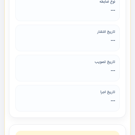
نوع ضابطه
---
تاریخ انتشار
---
تاریخ تصویب
---
تاریخ اجرا
---