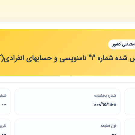
اجتماعی کشور
سی و حسابهای انفرادی(کدگذاری)
شماره بخشنامه
شمار
---
1000/95/11108
نوع ضابطه
تاریخ
---
---