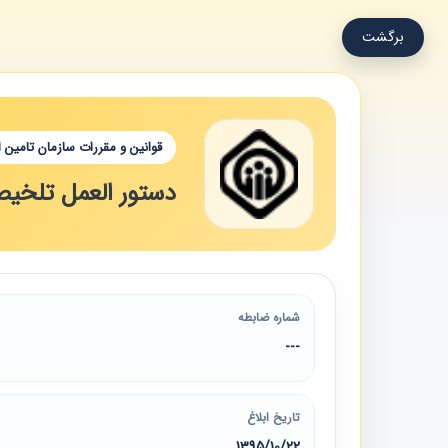
برگشت
قوانین و مقررات سازمان تامین 
دستور العمل تلخیص شده شماره "1" نامنوی
شماره ضابطه
---
تاریخ ابلاغ
1395/10/22