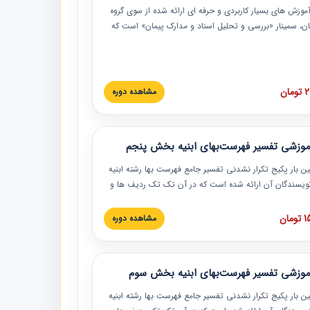
موزش‏‏‏‏‏‏ های بسیار کاربردی و حرفه‏ ای ارائه شده از سوی گروه
مان، سمینار «بررسی و تحلیل اسناد و مدارک پیمان» است که
گاه صنعتی شریف ارائه شد. در این آموزش نکات کلیدی
 اسناد و مدارک پیمان، اولویت بندی اسناد و مدارک پیمان،
 نبایدهای مربوط به اسناد و مدارک پیمان به همراه تجربیات
 این خصوص ارائه شده است.
ان
مشاهده دوره
موزشی تفسیر فهرست‌بهای ابنیه بخش پنجم
ین بار پکیج تکرار نشدنی تفسیر جامع فهرست بها رشته ابنیه
 نویسندگان آن ارائه شده است که در آن تک تک ردیف ها و
هرست بها تفسیر و ارائه شده است. این دوره به صورت کامل
بوده و به همراه تصاویر عملیات اجرایی مرتبط با ردیف های
ان
مشاهده دوره
ها ارائه شده است. این دوره با کلام مهندس
سین‌زاده مدیر پروژه مهندسی مشاور در امر بازنگری فهرست
 ابنیه ارائه شده و به تمام همکارانی که در حوزه صنعت
موزشی تفسیر فهرست‌بهای ابنیه بخش سوم
 حال فعالیت هستند حتما توصیه می کنیم از مطالب این
فاده نمایند.
ین بار پکیج تکرار نشدنی تفسیر جامع فهرست بها رشته ابنیه