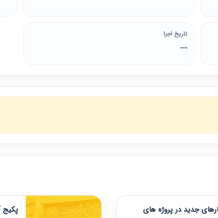
تاریخ اجرا
---
های جدید در پروژه های
پکیج آ