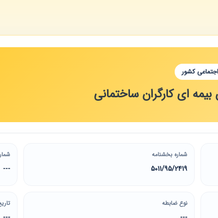
اجتماعی کشور
بیمه ای کارگران ساختمانی
شماره بخشنامه
شمار
---
5011/95/2419
نوع ضابطه
تاریخ
---
---