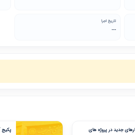
تاریخ اجرا
---
های جدید در پروژه های
پکیج آ