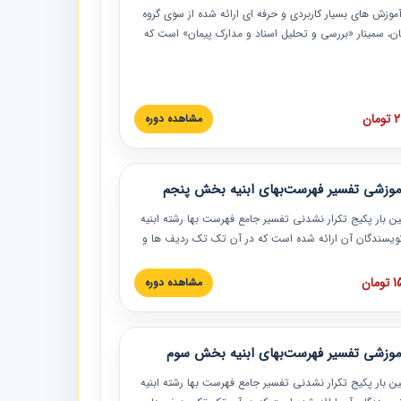
موزش‏‏‏‏‏‏ های بسیار کاربردی و حرفه‏ ای ارائه شده از سوی گروه
مان، سمینار «بررسی و تحلیل اسناد و مدارک پیمان» است که
گاه صنعتی شریف ارائه شد. در این آموزش نکات کلیدی
 اسناد و مدارک پیمان، اولویت بندی اسناد و مدارک پیمان،
 نبایدهای مربوط به اسناد و مدارک پیمان به همراه تجربیات
 این خصوص ارائه شده است.
ان
مشاهده دوره
موزشی تفسیر فهرست‌بهای ابنیه بخش پنجم
ین بار پکیج تکرار نشدنی تفسیر جامع فهرست بها رشته ابنیه
 نویسندگان آن ارائه شده است که در آن تک تک ردیف ها و
هرست بها تفسیر و ارائه شده است. این دوره به صورت کامل
بوده و به همراه تصاویر عملیات اجرایی مرتبط با ردیف های
ان
مشاهده دوره
ها ارائه شده است. این دوره با کلام مهندس
سین‌زاده مدیر پروژه مهندسی مشاور در امر بازنگری فهرست
 ابنیه ارائه شده و به تمام همکارانی که در حوزه صنعت
موزشی تفسیر فهرست‌بهای ابنیه بخش سوم
 حال فعالیت هستند حتما توصیه می کنیم از مطالب این
فاده نمایند.
ین بار پکیج تکرار نشدنی تفسیر جامع فهرست بها رشته ابنیه