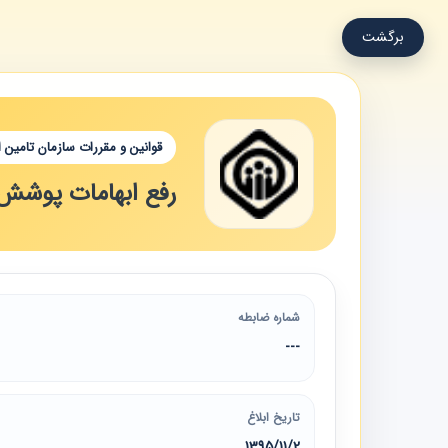
برگشت
قوانین و مقررات سازمان تامین 
رفع ابهامات پوشش 
شماره ضابطه
---
تاریخ ابلاغ
1395/11/2