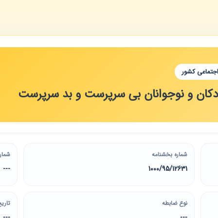
اجتماعی کشور
دکان و نوجوانان بی سرپرست و بد سرپرست
شماره بخشنامه
شمار
---
1000/95/12631
نوع ضابطه
تاریخ
---
---