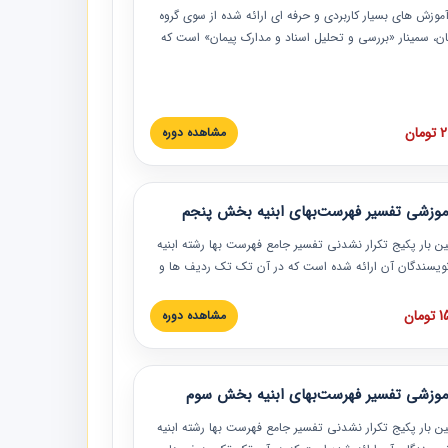
موزش‏‏‏‏‏‏ های بسیار کاربردی و حرفه‏ ای ارائه شده از سوی گروه
مان، سمینار «بررسی و تحلیل اسناد و مدارک پیمان» است که
گاه صنعتی شریف ارائه شد. در این آموزش نکات کلیدی
 اسناد و مدارک پیمان، اولویت بندی اسناد و مدارک پیمان،
 نبایدهای مربوط به اسناد و مدارک پیمان به همراه تجربیات
 این خصوص ارائه شده است.
ان
مشاهده دوره
موزشی تفسیر فهرست‌بهای ابنیه بخش پنجم
ین بار پکیج تکرار نشدنی تفسیر جامع فهرست بها رشته ابنیه
 نویسندگان آن ارائه شده است که در آن تک تک ردیف ها و
هرست بها تفسیر و ارائه شده است. این دوره به صورت کامل
بوده و به همراه تصاویر عملیات اجرایی مرتبط با ردیف های
ان
مشاهده دوره
ها ارائه شده است. این دوره با کلام مهندس
سین‌زاده مدیر پروژه مهندسی مشاور در امر بازنگری فهرست
 ابنیه ارائه شده و به تمام همکارانی که در حوزه صنعت
موزشی تفسیر فهرست‌بهای ابنیه بخش سوم
 حال فعالیت هستند حتما توصیه می کنیم از مطالب این
فاده نمایند.
ین بار پکیج تکرار نشدنی تفسیر جامع فهرست بها رشته ابنیه