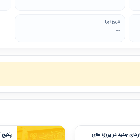
تاریخ اجرا
---
های جدید در پروژه های
پکیج آ