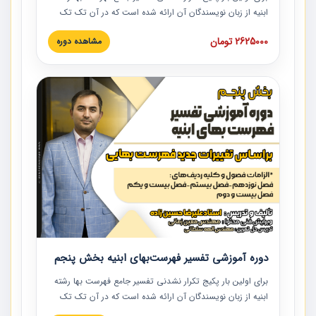
ابنیه از زبان نویسندگان آن ارائه شده است که در آن تک تک
ردیف ها و مطالب فهرست بها تفسیر و ارائه شده است. این
2625000 تومان
مشاهده دوره
دوره به صورت کامل تصویری بوده و به همراه تصاویر عملیات
اجرایی مرتبط با ردیف های فهرست بها ارائه شده است. این
دوره با کلام مهندس علیرضاحسین‌زاده مدیر پروژه مهندسی
مشاور در امر بازنگری فهرست بها رشته ابنیه ارائه شده و به تمام
همکارانی که در حوزه صنعت ساخت در حال فعالیت هستند حتما
توصیه می کنیم از مطالب این دوره استفاده نمایند.
دوره آموزشی تفسیر فهرست‌بهای ابنیه بخش پنجم
برای اولین بار پکیج تکرار نشدنی تفسیر جامع فهرست بها رشته
ابنیه از زبان نویسندگان آن ارائه شده است که در آن تک تک
ردیف ها و مطالب فهرست بها تفسیر و ارائه شده است. این