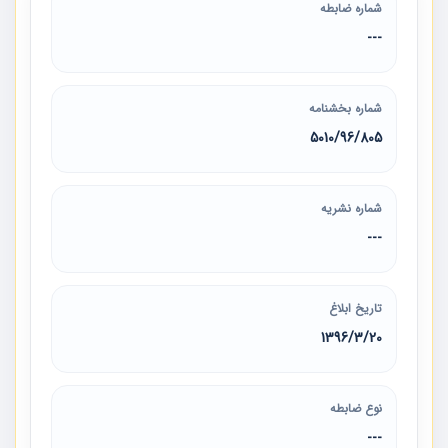
شماره ضابطه
---
شماره بخشنامه
5010/96/805
شماره نشریه
---
تاریخ ابلاغ
1396/3/20
نوع ضابطه
---