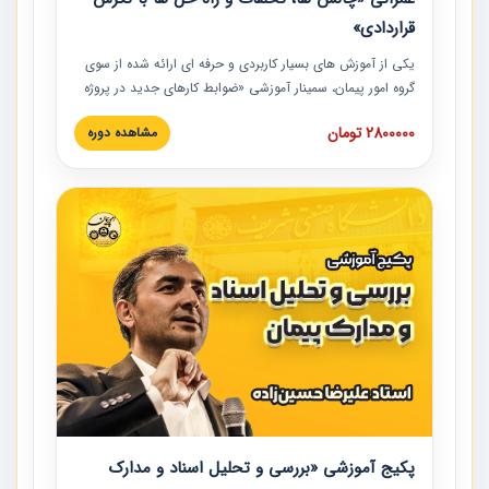
قراردادی»
یکی از آموزش‏‏‏‏‏‏ های بسیار کاربردی و حرفه‏ ای ارائه شده از سوی
گروه امور پیمان، سمینار آموزشی «ضوابط کارهای جدید در پروژه
های عمرانی» چالش ها، تخلفات و راه حل ها با نگرش قراردادی
2800000 تومان
مشاهده دوره
است که در محل سندیکای شرکت های ساختمانی کشور ارائه شد.
در این آموزش نکات کلیدی مربوط به کارهای جدید در اسناد و
مدارک پیمان به همراه تجربیات عملی ارائه شده است.
پکیج آموزشی «بررسی و تحلیل اسناد و مدارک