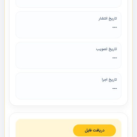
تاریخ انتشار
---
تاریخ تصویب
---
تاریخ اجرا
---
دریافت فایل