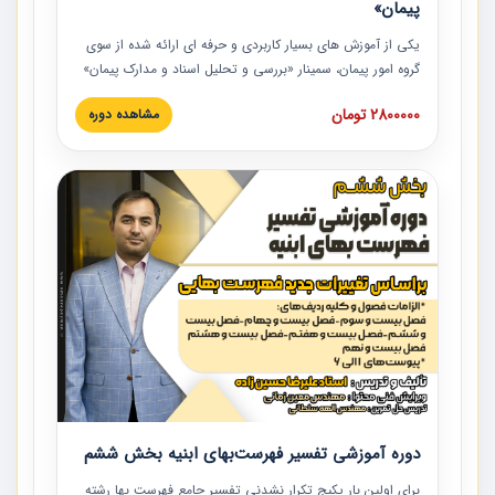
پیمان»
یکی از آموزش‏‏‏‏‏‏ های بسیار کاربردی و حرفه‏ ای ارائه شده از سوی
گروه امور پیمان، سمینار «بررسی و تحلیل اسناد و مدارک پیمان»
است که در دانشگاه صنعتی شریف ارائه شد. در این آموزش
2800000 تومان
مشاهده دوره
نکات کلیدی مربوط به اسناد و مدارک پیمان، اولویت بندی اسناد
و مدارک پیمان، بایدها و نبایدهای مربوط به اسناد و مدارک
پیمان به همراه تجربیات عملی در این خصوص ارائه شده است.
دوره آموزشی تفسیر فهرست‌بهای ابنیه بخش ششم
برای اولین بار پکیج تکرار نشدنی تفسیر جامع فهرست بها رشته