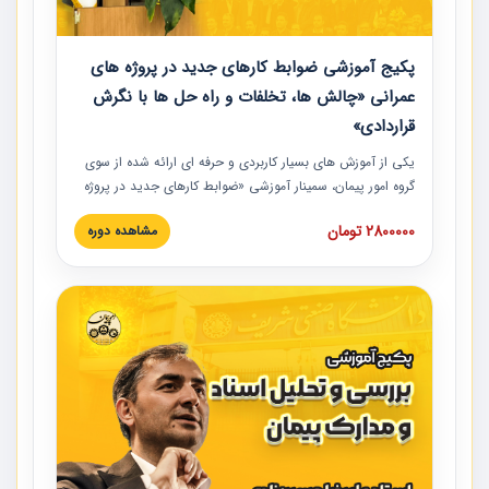
پکیج آموزشی ضوابط کارهای جدید در پروژه های
عمرانی «چالش ها، تخلفات و راه حل ها با نگرش
قراردادی»
یکی از آموزش‏‏‏‏‏‏ های بسیار کاربردی و حرفه‏ ای ارائه شده از سوی
گروه امور پیمان، سمینار آموزشی «ضوابط کارهای جدید در پروژه
های عمرانی» چالش ها، تخلفات و راه حل ها با نگرش قراردادی
2800000 تومان
مشاهده دوره
است که در محل سندیکای شرکت های ساختمانی کشور ارائه شد.
در این آموزش نکات کلیدی مربوط به کارهای جدید در اسناد و
مدارک پیمان به همراه تجربیات عملی ارائه شده است.