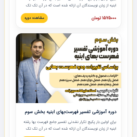
ابنیه از زبان نویسندگان آن ارائه شده است که در آن تک تک
ردیف ها و مطالب فهرست بها تفسیر و ارائه شده است. این
1575000 تومان
مشاهده دوره
دوره به صورت کامل تصویری بوده و به همراه تصاویر عملیات
اجرایی مرتبط با ردیف های فهرست بها ارائه شده است. این
دوره با کلام مهندس علیرضاحسین‌زاده مدیر پروژه مهندسی
مشاور در امر بازنگری فهرست بها رشته ابنیه ارائه شده و به تمام
همکارانی که در حوزه صنعت ساخت در حال فعالیت هستند حتما
توصیه می کنیم از مطالب این دوره استفاده نمایند.
دوره آموزشی تفسیر فهرست‌بهای ابنیه بخش سوم
برای اولین بار پکیج تکرار نشدنی تفسیر جامع فهرست بها رشته
ابنیه از زبان نویسندگان آن ارائه شده است که در آن تک تک
ردیف ها و مطالب فهرست بها تفسیر و ارائه شده است. این