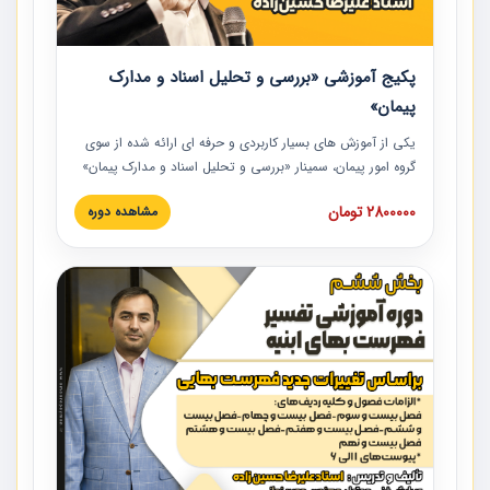
پکیج آموزشی «بررسی و تحلیل اسناد و مدارک
پیمان»
یکی از آموزش‏‏‏‏‏‏ های بسیار کاربردی و حرفه‏ ای ارائه شده از سوی
گروه امور پیمان، سمینار «بررسی و تحلیل اسناد و مدارک پیمان»
است که در دانشگاه صنعتی شریف ارائه شد. در این آموزش
2800000 تومان
مشاهده دوره
نکات کلیدی مربوط به اسناد و مدارک پیمان، اولویت بندی اسناد
و مدارک پیمان، بایدها و نبایدهای مربوط به اسناد و مدارک
پیمان به همراه تجربیات عملی در این خصوص ارائه شده است.