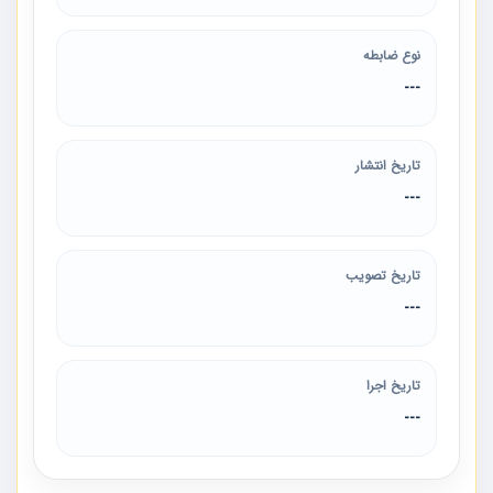
نوع ضابطه
---
تاریخ انتشار
---
تاریخ تصویب
---
تاریخ اجرا
---