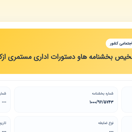
اجتماعی کشور
تلخیص بخشنامه هاو دستورات اداری مستمری ازکا
شماره بخشنامه
شمار
---
1000/96/5743
نوع ضابطه
تاریخ
---
---