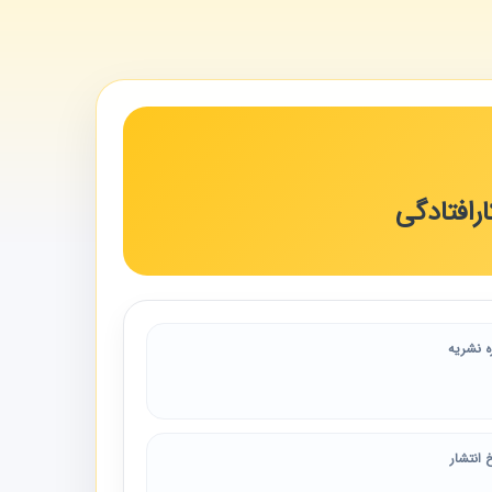
رافتادگی
ه نشریه
 انتشار