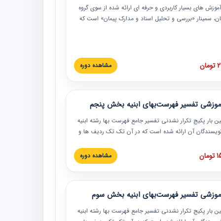
موزش‏‏‏‏‏‏ های بسیار کاربردی و حرفه‏ ای ارائه شده از سوی گروه
مان، سمینار «بررسی و تحلیل اسناد و مدارک پیمان» است که
گاه صنعتی شریف ارائه شد. در این آموزش نکات کلیدی
 اسناد و مدارک پیمان، اولویت بندی اسناد و مدارک پیمان،
 نبایدهای مربوط به اسناد و مدارک پیمان به همراه تجربیات
 این خصوص ارائه شده است.
ان
مشاهده دوره
موزشی تفسیر فهرست‌بهای ابنیه بخش پنجم
ین بار پکیج تکرار نشدنی تفسیر جامع فهرست بها رشته ابنیه
 نویسندگان آن ارائه شده است که در آن تک تک ردیف ها و
هرست بها تفسیر و ارائه شده است. این دوره به صورت کامل
بوده و به همراه تصاویر عملیات اجرایی مرتبط با ردیف های
ان
مشاهده دوره
ها ارائه شده است. این دوره با کلام مهندس
سین‌زاده مدیر پروژه مهندسی مشاور در امر بازنگری فهرست
 ابنیه ارائه شده و به تمام همکارانی که در حوزه صنعت
موزشی تفسیر فهرست‌بهای ابنیه بخش سوم
 حال فعالیت هستند حتما توصیه می کنیم از مطالب این
فاده نمایند.
ین بار پکیج تکرار نشدنی تفسیر جامع فهرست بها رشته ابنیه