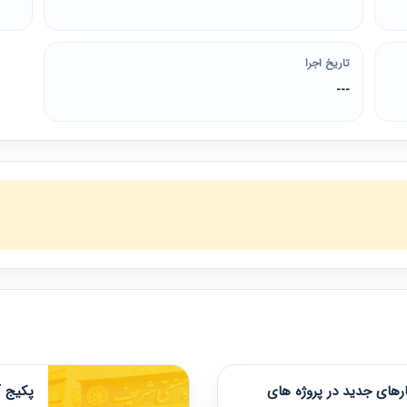
تاریخ اجرا
---
های جدید در پروژه های
پکیج آ