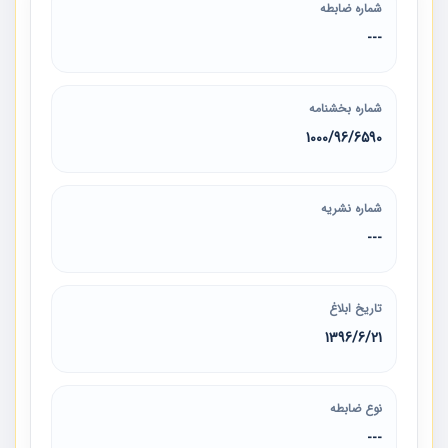
شماره ضابطه
---
شماره بخشنامه
1000/96/6590
شماره نشریه
---
تاریخ ابلاغ
1396/6/21
نوع ضابطه
---