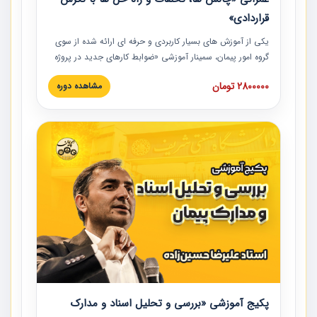
قراردادی»
یکی از آموزش‏‏‏‏‏‏ های بسیار کاربردی و حرفه‏ ای ارائه شده از سوی
گروه امور پیمان، سمینار آموزشی «ضوابط کارهای جدید در پروژه
های عمرانی» چالش ها، تخلفات و راه حل ها با نگرش قراردادی
2800000 تومان
مشاهده دوره
است که در محل سندیکای شرکت های ساختمانی کشور ارائه شد.
در این آموزش نکات کلیدی مربوط به کارهای جدید در اسناد و
مدارک پیمان به همراه تجربیات عملی ارائه شده است.
پکیج آموزشی «بررسی و تحلیل اسناد و مدارک