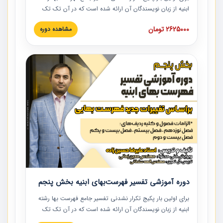
ابنیه از زبان نویسندگان آن ارائه شده است که در آن تک تک
ردیف ها و مطالب فهرست بها تفسیر و ارائه شده است. این
2625000 تومان
مشاهده دوره
دوره به صورت کامل تصویری بوده و به همراه تصاویر عملیات
اجرایی مرتبط با ردیف های فهرست بها ارائه شده است. این
دوره با کلام مهندس علیرضاحسین‌زاده مدیر پروژه مهندسی
مشاور در امر بازنگری فهرست بها رشته ابنیه ارائه شده و به تمام
همکارانی که در حوزه صنعت ساخت در حال فعالیت هستند حتما
توصیه می کنیم از مطالب این دوره استفاده نمایند.
دوره آموزشی تفسیر فهرست‌بهای ابنیه بخش پنجم
برای اولین بار پکیج تکرار نشدنی تفسیر جامع فهرست بها رشته
ابنیه از زبان نویسندگان آن ارائه شده است که در آن تک تک
ردیف ها و مطالب فهرست بها تفسیر و ارائه شده است. این