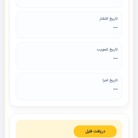
تاریخ انتشار
---
تاریخ تصویب
---
تاریخ اجرا
---
دریافت فایل