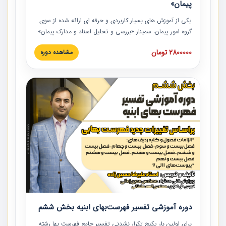
پیمان»
یکی از آموزش‏‏‏‏‏‏ های بسیار کاربردی و حرفه‏ ای ارائه شده از سوی
گروه امور پیمان، سمینار «بررسی و تحلیل اسناد و مدارک پیمان»
است که در دانشگاه صنعتی شریف ارائه شد. در این آموزش
2800000 تومان
مشاهده دوره
نکات کلیدی مربوط به اسناد و مدارک پیمان، اولویت بندی اسناد
و مدارک پیمان، بایدها و نبایدهای مربوط به اسناد و مدارک
پیمان به همراه تجربیات عملی در این خصوص ارائه شده است.
دوره آموزشی تفسیر فهرست‌بهای ابنیه بخش ششم
برای اولین بار پکیج تکرار نشدنی تفسیر جامع فهرست بها رشته