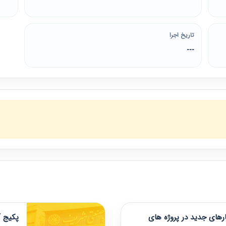
تاریخ اجرا
---
های جدید در پروژه های
پکیج آ