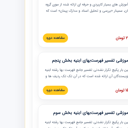
موزش‏‏‏‏‏‏ های بسیار کاربردی و حرفه‏ ای ارائه شده از سوی گروه
مان، سمینار «بررسی و تحلیل اسناد و مدارک پیمان» است که
گاه صنعتی شریف ارائه شد. در این آموزش نکات کلیدی
 اسناد و مدارک پیمان، اولویت بندی اسناد و مدارک پیمان،
 نبایدهای مربوط به اسناد و مدارک پیمان به همراه تجربیات
 این خصوص ارائه شده است.
ان
مشاهده دوره
موزشی تفسیر فهرست‌بهای ابنیه بخش پنجم
ین بار پکیج تکرار نشدنی تفسیر جامع فهرست بها رشته ابنیه
 نویسندگان آن ارائه شده است که در آن تک تک ردیف ها و
هرست بها تفسیر و ارائه شده است. این دوره به صورت کامل
بوده و به همراه تصاویر عملیات اجرایی مرتبط با ردیف های
ان
مشاهده دوره
ها ارائه شده است. این دوره با کلام مهندس
سین‌زاده مدیر پروژه مهندسی مشاور در امر بازنگری فهرست
 ابنیه ارائه شده و به تمام همکارانی که در حوزه صنعت
موزشی تفسیر فهرست‌بهای ابنیه بخش سوم
 حال فعالیت هستند حتما توصیه می کنیم از مطالب این
فاده نمایند.
ین بار پکیج تکرار نشدنی تفسیر جامع فهرست بها رشته ابنیه