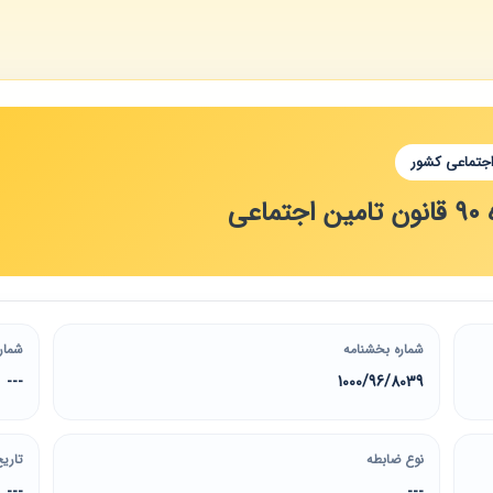
اجتماعی کشور
عی
شماره بخشنامه
شمار
---
1000/96/8039
نوع ضابطه
تاریخ
---
---