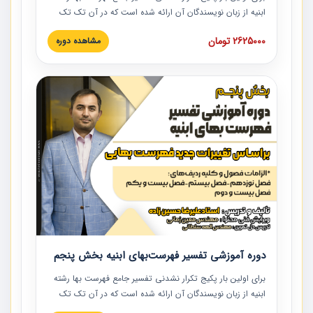
ابنیه از زبان نویسندگان آن ارائه شده است که در آن تک تک
ردیف ها و مطالب فهرست بها تفسیر و ارائه شده است. این
2625000 تومان
مشاهده دوره
دوره به صورت کامل تصویری بوده و به همراه تصاویر عملیات
اجرایی مرتبط با ردیف های فهرست بها ارائه شده است. این
دوره با کلام مهندس علیرضاحسین‌زاده مدیر پروژه مهندسی
مشاور در امر بازنگری فهرست بها رشته ابنیه ارائه شده و به تمام
همکارانی که در حوزه صنعت ساخت در حال فعالیت هستند حتما
توصیه می کنیم از مطالب این دوره استفاده نمایند.
دوره آموزشی تفسیر فهرست‌بهای ابنیه بخش پنجم
برای اولین بار پکیج تکرار نشدنی تفسیر جامع فهرست بها رشته
ابنیه از زبان نویسندگان آن ارائه شده است که در آن تک تک
ردیف ها و مطالب فهرست بها تفسیر و ارائه شده است. این