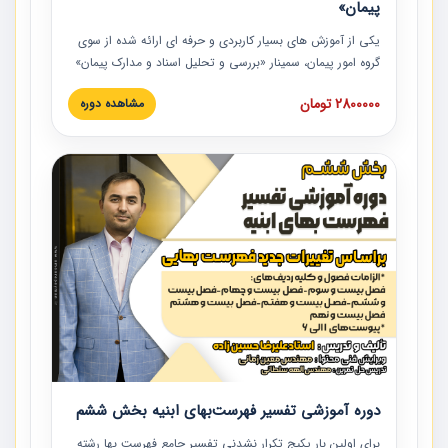
پیمان»
یکی از آموزش‏‏‏‏‏‏ های بسیار کاربردی و حرفه‏ ای ارائه شده از سوی
گروه امور پیمان، سمینار «بررسی و تحلیل اسناد و مدارک پیمان»
است که در دانشگاه صنعتی شریف ارائه شد. در این آموزش
2800000 تومان
مشاهده دوره
نکات کلیدی مربوط به اسناد و مدارک پیمان، اولویت بندی اسناد
و مدارک پیمان، بایدها و نبایدهای مربوط به اسناد و مدارک
پیمان به همراه تجربیات عملی در این خصوص ارائه شده است.
دوره آموزشی تفسیر فهرست‌بهای ابنیه بخش ششم
برای اولین بار پکیج تکرار نشدنی تفسیر جامع فهرست بها رشته