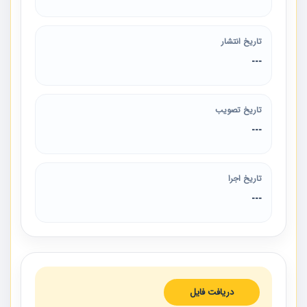
تاریخ انتشار
---
تاریخ تصویب
---
تاریخ اجرا
---
دریافت فایل