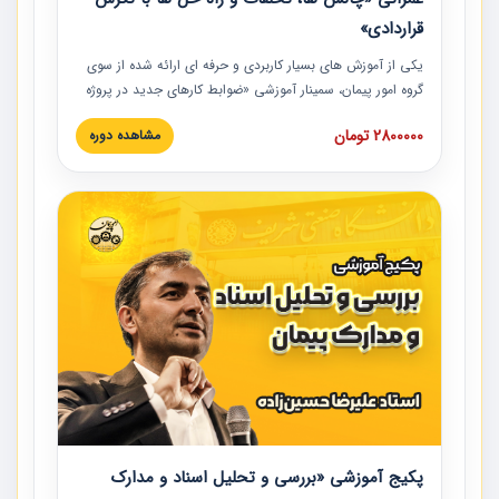
قراردادی»
یکی از آموزش‏‏‏‏‏‏ های بسیار کاربردی و حرفه‏ ای ارائه شده از سوی
گروه امور پیمان، سمینار آموزشی «ضوابط کارهای جدید در پروژه
های عمرانی» چالش ها، تخلفات و راه حل ها با نگرش قراردادی
2800000 تومان
مشاهده دوره
است که در محل سندیکای شرکت های ساختمانی کشور ارائه شد.
در این آموزش نکات کلیدی مربوط به کارهای جدید در اسناد و
مدارک پیمان به همراه تجربیات عملی ارائه شده است.
پکیج آموزشی «بررسی و تحلیل اسناد و مدارک