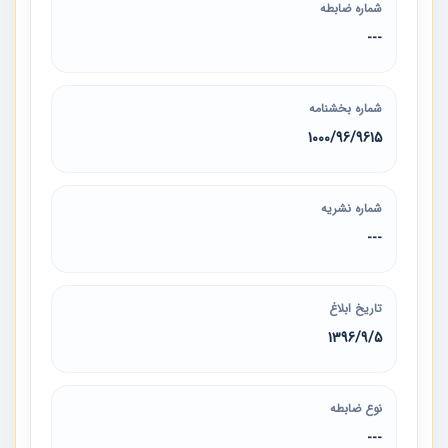
شماره ضابطه
---
شماره بخشنامه
1000/96/9615
شماره نشریه
---
تاریخ ابلاغ
1396/9/5
نوع ضابطه
---