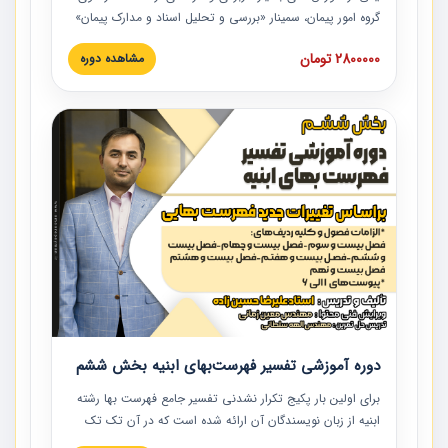
گروه امور پیمان، سمینار «بررسی و تحلیل اسناد و مدارک پیمان»
است که در دانشگاه صنعتی شریف ارائه شد. در این آموزش
2800000 تومان
مشاهده دوره
نکات کلیدی مربوط به اسناد و مدارک پیمان، اولویت بندی اسناد
و مدارک پیمان، بایدها و نبایدهای مربوط به اسناد و مدارک
پیمان به همراه تجربیات عملی در این خصوص ارائه شده است.
دوره آموزشی تفسیر فهرست‌بهای ابنیه بخش ششم
برای اولین بار پکیج تکرار نشدنی تفسیر جامع فهرست بها رشته
ابنیه از زبان نویسندگان آن ارائه شده است که در آن تک تک
ردیف ها و مطالب فهرست بها تفسیر و ارائه شده است. این