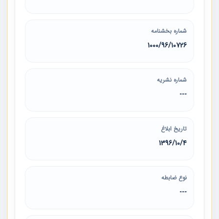
شماره بخشنامه
1000/96/10726
شماره نشریه
---
تاریخ ابلاغ
1396/10/4
نوع ضابطه
---