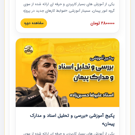
یکی از آموزش‏‏‏‏‏‏ های بسیار کاربردی و حرفه‏ ای ارائه شده از سوی
گروه امور پیمان، سمینار آموزشی «ضوابط کارهای جدید در پروژه
های عمرانی» چالش ها، تخلفات و راه حل ها با نگرش قراردادی
2800000 تومان
مشاهده دوره
است که در محل سندیکای شرکت های ساختمانی کشور ارائه شد.
در این آموزش نکات کلیدی مربوط به کارهای جدید در اسناد و
مدارک پیمان به همراه تجربیات عملی ارائه شده است.
پکیج آموزشی «بررسی و تحلیل اسناد و مدارک
پیمان»
یکی از آموزش‏‏‏‏‏‏ های بسیار کاربردی و حرفه‏ ای ارائه شده از سوی