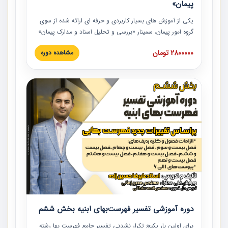
پیمان»
یکی از آموزش‏‏‏‏‏‏ های بسیار کاربردی و حرفه‏ ای ارائه شده از سوی
گروه امور پیمان، سمینار «بررسی و تحلیل اسناد و مدارک پیمان»
است که در دانشگاه صنعتی شریف ارائه شد. در این آموزش
2800000 تومان
مشاهده دوره
نکات کلیدی مربوط به اسناد و مدارک پیمان، اولویت بندی اسناد
و مدارک پیمان، بایدها و نبایدهای مربوط به اسناد و مدارک
پیمان به همراه تجربیات عملی در این خصوص ارائه شده است.
دوره آموزشی تفسیر فهرست‌بهای ابنیه بخش ششم
برای اولین بار پکیج تکرار نشدنی تفسیر جامع فهرست بها رشته