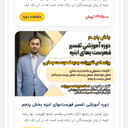
ابنیه از زبان نویسندگان آن ارائه شده است که در آن تک تک
ردیف ها و مطالب فهرست بها تفسیر و ارائه شده است. این
2625000 تومان
مشاهده دوره
دوره به صورت کامل تصویری بوده و به همراه تصاویر عملیات
اجرایی مرتبط با ردیف های فهرست بها ارائه شده است. این
دوره با کلام مهندس علیرضاحسین‌زاده مدیر پروژه مهندسی
مشاور در امر بازنگری فهرست بها رشته ابنیه ارائه شده و به تمام
همکارانی که در حوزه صنعت ساخت در حال فعالیت هستند حتما
توصیه می کنیم از مطالب این دوره استفاده نمایند.
دوره آموزشی تفسیر فهرست‌بهای ابنیه بخش پنجم
برای اولین بار پکیج تکرار نشدنی تفسیر جامع فهرست بها رشته
ابنیه از زبان نویسندگان آن ارائه شده است که در آن تک تک
ردیف ها و مطالب فهرست بها تفسیر و ارائه شده است. این