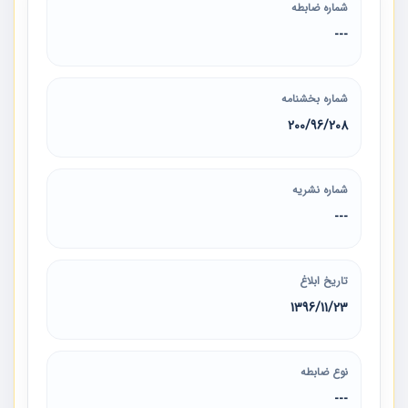
شماره ضابطه
---
شماره بخشنامه
200/96/208
شماره نشریه
---
تاریخ ابلاغ
1396/11/23
نوع ضابطه
---