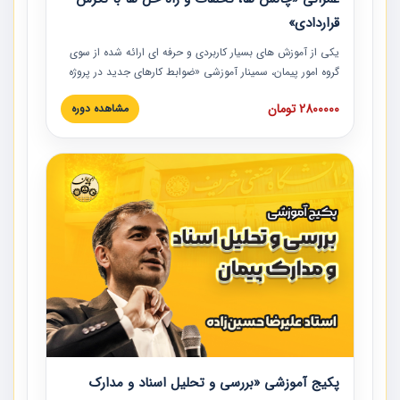
قراردادی»
یکی از آموزش‏‏‏‏‏‏ های بسیار کاربردی و حرفه‏ ای ارائه شده از سوی
گروه امور پیمان، سمینار آموزشی «ضوابط کارهای جدید در پروژه
های عمرانی» چالش ها، تخلفات و راه حل ها با نگرش قراردادی
2800000 تومان
مشاهده دوره
است که در محل سندیکای شرکت های ساختمانی کشور ارائه شد.
در این آموزش نکات کلیدی مربوط به کارهای جدید در اسناد و
مدارک پیمان به همراه تجربیات عملی ارائه شده است.
پکیج آموزشی «بررسی و تحلیل اسناد و مدارک