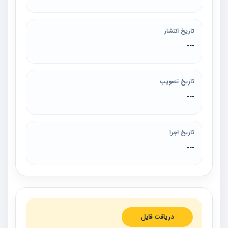
تاریخ انتشار
---
تاریخ تصویب
---
تاریخ اجرا
---
دریافت فایل