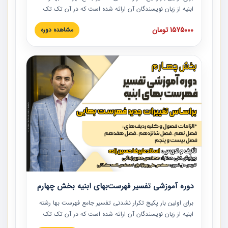
ابنیه از زبان نویسندگان آن ارائه شده است که در آن تک تک
ردیف ها و مطالب فهرست بها تفسیر و ارائه شده است. این
1575000 تومان
مشاهده دوره
دوره به صورت کامل تصویری بوده و به همراه تصاویر عملیات
اجرایی مرتبط با ردیف های فهرست بها ارائه شده است. این
دوره با کلام مهندس علیرضاحسین‌زاده مدیر پروژه مهندسی
مشاور در امر بازنگری فهرست بها رشته ابنیه ارائه شده و به تمام
همکارانی که در حوزه صنعت ساخت در حال فعالیت هستند حتما
توصیه می کنیم از مطالب این دوره استفاده نمایند.
دوره آموزشی تفسیر فهرست‌بهای ابنیه بخش چهارم
برای اولین بار پکیج تکرار نشدنی تفسیر جامع فهرست بها رشته
ابنیه از زبان نویسندگان آن ارائه شده است که در آن تک تک
ردیف ها و مطالب فهرست بها تفسیر و ارائه شده است. این