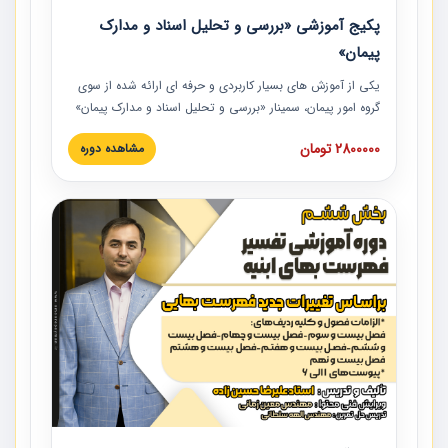
پکیج آموزشی «بررسی و تحلیل اسناد و مدارک
پیمان»
یکی از آموزش‏‏‏‏‏‏ های بسیار کاربردی و حرفه‏ ای ارائه شده از سوی
گروه امور پیمان، سمینار «بررسی و تحلیل اسناد و مدارک پیمان»
است که در دانشگاه صنعتی شریف ارائه شد. در این آموزش
2800000 تومان
مشاهده دوره
نکات کلیدی مربوط به اسناد و مدارک پیمان، اولویت بندی اسناد
و مدارک پیمان، بایدها و نبایدهای مربوط به اسناد و مدارک
پیمان به همراه تجربیات عملی در این خصوص ارائه شده است.