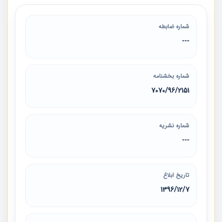
شماره ضابطه
---
شماره بخشنامه
7070/96/2151
شماره نشریه
---
تاریخ ابلاغ
1396/12/7