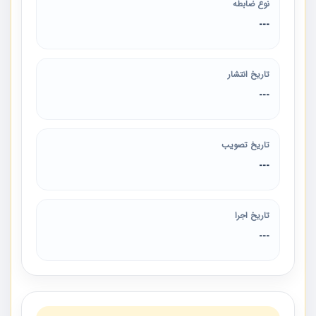
نوع ضابطه
---
تاریخ انتشار
---
تاریخ تصویب
---
تاریخ اجرا
---