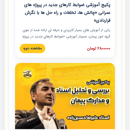
پکیج آموزشی ضوابط کارهای جدید در پروژه های
عمرانی «چالش ها، تخلفات و راه حل ها با نگرش
قراردادی»
یکی از آموزش‏‏‏‏‏‏ های بسیار کاربردی و حرفه‏ ای ارائه شده از سوی
گروه امور پیمان، سمینار آموزشی «ضوابط کارهای جدید در پروژه
های عمرانی» چالش ها، تخلفات و راه حل ها با نگرش قراردادی
2800000 تومان
مشاهده دوره
است که در محل سندیکای شرکت های ساختمانی کشور ارائه شد.
در این آموزش نکات کلیدی مربوط به کارهای جدید در اسناد و
مدارک پیمان به همراه تجربیات عملی ارائه شده است.