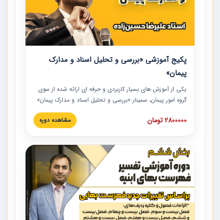
پکیج آموزشی «بررسی و تحلیل اسناد و مدارک
پیمان»
یکی از آموزش‏‏‏‏‏‏ های بسیار کاربردی و حرفه‏ ای ارائه شده از سوی
گروه امور پیمان، سمینار «بررسی و تحلیل اسناد و مدارک پیمان»
است که در دانشگاه صنعتی شریف ارائه شد. در این آموزش
2800000 تومان
مشاهده دوره
نکات کلیدی مربوط به اسناد و مدارک پیمان، اولویت بندی اسناد
و مدارک پیمان، بایدها و نبایدهای مربوط به اسناد و مدارک
پیمان به همراه تجربیات عملی در این خصوص ارائه شده است.