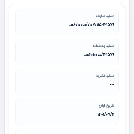
شماره ضابطه
01070115-121579/ت60100هـ
شماره بخشنامه
121579/ت60100هـ
شماره نشریه
---
تاریخ ابلاغ
1401/07/11