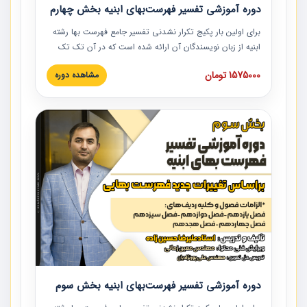
دوره آموزشی تفسیر فهرست‌بهای ابنیه بخش چهارم
برای اولین بار پکیج تکرار نشدنی تفسیر جامع فهرست بها رشته
ابنیه از زبان نویسندگان آن ارائه شده است که در آن تک تک
ردیف ها و مطالب فهرست بها تفسیر و ارائه شده است. این
1575000 تومان
مشاهده دوره
دوره به صورت کامل تصویری بوده و به همراه تصاویر عملیات
اجرایی مرتبط با ردیف های فهرست بها ارائه شده است. این
دوره با کلام مهندس علیرضاحسین‌زاده مدیر پروژه مهندسی
مشاور در امر بازنگری فهرست بها رشته ابنیه ارائه شده و به تمام
همکارانی که در حوزه صنعت ساخت در حال فعالیت هستند حتما
توصیه می کنیم از مطالب این دوره استفاده نمایند.
دوره آموزشی تفسیر فهرست‌بهای ابنیه بخش سوم