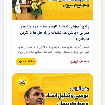
پکیج آموزشی ضوابط کارهای جدید در پروژه های
عمرانی «چالش ها، تخلفات و راه حل ها با نگرش
قراردادی»
یکی از آموزش‏‏‏‏‏‏ های بسیار کاربردی و حرفه‏ ای ارائه شده از سوی
گروه امور پیمان، سمینار آموزشی «ضوابط کارهای جدید در پروژه
های عمرانی» چالش ها، تخلفات و راه حل ها با نگرش قراردادی
2800000 تومان
مشاهده دوره
است که در محل سندیکای شرکت های ساختمانی کشور ارائه شد.
در این آموزش نکات کلیدی مربوط به کارهای جدید در اسناد و
مدارک پیمان به همراه تجربیات عملی ارائه شده است.