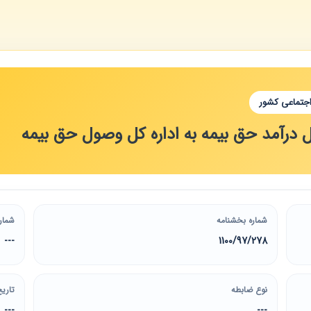
اجتماعی کشور
کل درآمد حق بیمه به اداره کل وصول حق بیمه
شماره بخشنامه
شمار
---
1100/97/278
نوع ضابطه
تاریخ
---
---