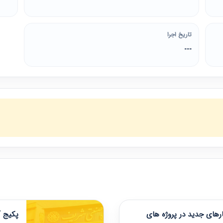
تاریخ اجرا
---
های جدید در پروژه های
پکیج آ