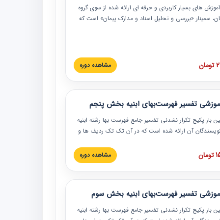
موزش‏‏‏‏‏‏ های بسیار کاربردی و حرفه‏ ای ارائه شده از سوی گروه
مان، سمینار «بررسی و تحلیل اسناد و مدارک پیمان» است که
گاه صنعتی شریف ارائه شد. در این آموزش نکات کلیدی
 اسناد و مدارک پیمان، اولویت بندی اسناد و مدارک پیمان،
 نبایدهای مربوط به اسناد و مدارک پیمان به همراه تجربیات
 این خصوص ارائه شده است.
ان
مشاهده دوره
موزشی تفسیر فهرست‌بهای ابنیه بخش پنجم
ین بار پکیج تکرار نشدنی تفسیر جامع فهرست بها رشته ابنیه
 نویسندگان آن ارائه شده است که در آن تک تک ردیف ها و
هرست بها تفسیر و ارائه شده است. این دوره به صورت کامل
بوده و به همراه تصاویر عملیات اجرایی مرتبط با ردیف های
ان
مشاهده دوره
ها ارائه شده است. این دوره با کلام مهندس
سین‌زاده مدیر پروژه مهندسی مشاور در امر بازنگری فهرست
 ابنیه ارائه شده و به تمام همکارانی که در حوزه صنعت
موزشی تفسیر فهرست‌بهای ابنیه بخش سوم
 حال فعالیت هستند حتما توصیه می کنیم از مطالب این
فاده نمایند.
ین بار پکیج تکرار نشدنی تفسیر جامع فهرست بها رشته ابنیه