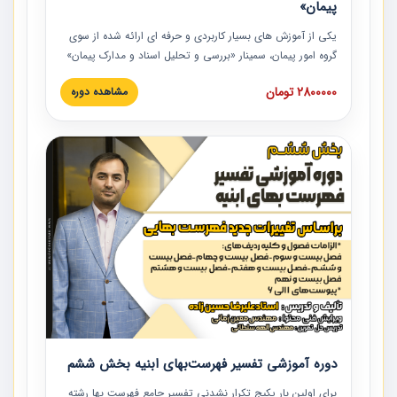
پیمان»
یکی از آموزش‏‏‏‏‏‏ های بسیار کاربردی و حرفه‏ ای ارائه شده از سوی
گروه امور پیمان، سمینار «بررسی و تحلیل اسناد و مدارک پیمان»
است که در دانشگاه صنعتی شریف ارائه شد. در این آموزش
2800000 تومان
مشاهده دوره
نکات کلیدی مربوط به اسناد و مدارک پیمان، اولویت بندی اسناد
و مدارک پیمان، بایدها و نبایدهای مربوط به اسناد و مدارک
پیمان به همراه تجربیات عملی در این خصوص ارائه شده است.
دوره آموزشی تفسیر فهرست‌بهای ابنیه بخش ششم
برای اولین بار پکیج تکرار نشدنی تفسیر جامع فهرست بها رشته