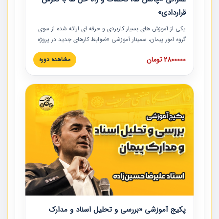
قراردادی»
یکی از آموزش‏‏‏‏‏‏ های بسیار کاربردی و حرفه‏ ای ارائه شده از سوی
گروه امور پیمان، سمینار آموزشی «ضوابط کارهای جدید در پروژه
های عمرانی» چالش ها، تخلفات و راه حل ها با نگرش قراردادی
2800000 تومان
مشاهده دوره
است که در محل سندیکای شرکت های ساختمانی کشور ارائه شد.
در این آموزش نکات کلیدی مربوط به کارهای جدید در اسناد و
مدارک پیمان به همراه تجربیات عملی ارائه شده است.
پکیج آموزشی «بررسی و تحلیل اسناد و مدارک