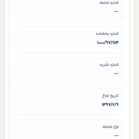
شماره ضابطه
---
شماره بخشنامه
1000/97/1114
شماره نشریه
---
تاریخ ابلاغ
1397/2/9
نوع ضابطه
---