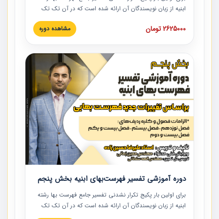
ابنیه از زبان نویسندگان آن ارائه شده است که در آن تک تک
ردیف ها و مطالب فهرست بها تفسیر و ارائه شده است. این
2625000 تومان
مشاهده دوره
دوره به صورت کامل تصویری بوده و به همراه تصاویر عملیات
اجرایی مرتبط با ردیف های فهرست بها ارائه شده است. این
دوره با کلام مهندس علیرضاحسین‌زاده مدیر پروژه مهندسی
مشاور در امر بازنگری فهرست بها رشته ابنیه ارائه شده و به تمام
همکارانی که در حوزه صنعت ساخت در حال فعالیت هستند حتما
توصیه می کنیم از مطالب این دوره استفاده نمایند.
دوره آموزشی تفسیر فهرست‌بهای ابنیه بخش پنجم
برای اولین بار پکیج تکرار نشدنی تفسیر جامع فهرست بها رشته
ابنیه از زبان نویسندگان آن ارائه شده است که در آن تک تک
ردیف ها و مطالب فهرست بها تفسیر و ارائه شده است. این