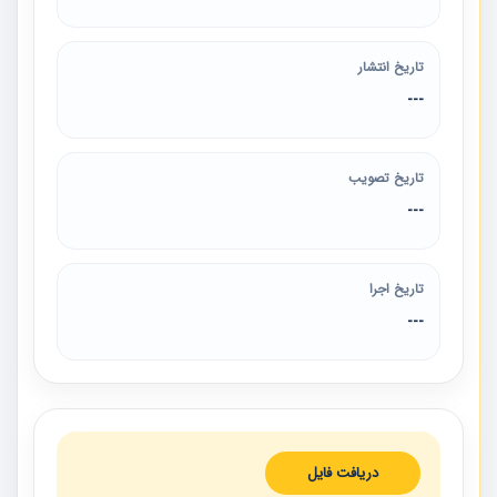
تاریخ انتشار
---
تاریخ تصویب
---
تاریخ اجرا
---
دریافت فایل