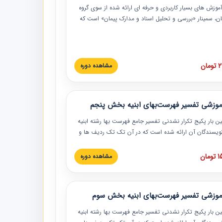
موزش‏‏‏‏‏‏ های بسیار کاربردی و حرفه‏ ای ارائه شده از سوی گروه
مان، سمینار «بررسی و تحلیل اسناد و مدارک پیمان» است که
گاه صنعتی شریف ارائه شد. در این آموزش نکات کلیدی
 اسناد و مدارک پیمان، اولویت بندی اسناد و مدارک پیمان،
 نبایدهای مربوط به اسناد و مدارک پیمان به همراه تجربیات
 این خصوص ارائه شده است.
ان
مشاهده دوره
موزشی تفسیر فهرست‌بهای ابنیه بخش پنجم
ین بار پکیج تکرار نشدنی تفسیر جامع فهرست بها رشته ابنیه
 نویسندگان آن ارائه شده است که در آن تک تک ردیف ها و
هرست بها تفسیر و ارائه شده است. این دوره به صورت کامل
بوده و به همراه تصاویر عملیات اجرایی مرتبط با ردیف های
ان
مشاهده دوره
ها ارائه شده است. این دوره با کلام مهندس
سین‌زاده مدیر پروژه مهندسی مشاور در امر بازنگری فهرست
 ابنیه ارائه شده و به تمام همکارانی که در حوزه صنعت
موزشی تفسیر فهرست‌بهای ابنیه بخش سوم
 حال فعالیت هستند حتما توصیه می کنیم از مطالب این
فاده نمایند.
ین بار پکیج تکرار نشدنی تفسیر جامع فهرست بها رشته ابنیه