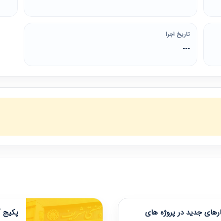
تاریخ اجرا
---
های جدید در پروژه های
پکیج آ