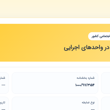
اجتماعی کشور
در واحدهای اجرایی
شماره بخشنامه
شمار
---
1000/97/3154
نوع ضابطه
تاریخ
---
---