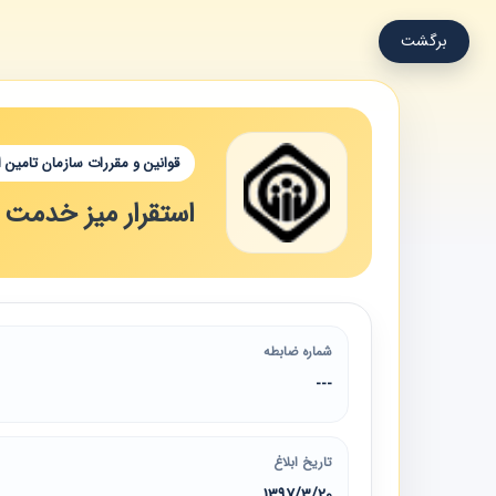
برگشت
قوانین و مقررات سازمان تامین 
استقرار میز خدمت 
شماره ضابطه
---
تاریخ ابلاغ
1397/3/20