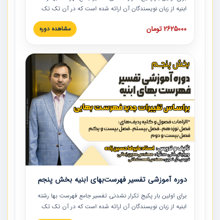
ابنیه از زبان نویسندگان آن ارائه شده است که در آن تک تک
ردیف ها و مطالب فهرست بها تفسیر و ارائه شده است. این
2625000 تومان
مشاهده دوره
دوره به صورت کامل تصویری بوده و به همراه تصاویر عملیات
اجرایی مرتبط با ردیف های فهرست بها ارائه شده است. این
دوره با کلام مهندس علیرضاحسین‌زاده مدیر پروژه مهندسی
مشاور در امر بازنگری فهرست بها رشته ابنیه ارائه شده و به تمام
همکارانی که در حوزه صنعت ساخت در حال فعالیت هستند حتما
توصیه می کنیم از مطالب این دوره استفاده نمایند.
دوره آموزشی تفسیر فهرست‌بهای ابنیه بخش پنجم
برای اولین بار پکیج تکرار نشدنی تفسیر جامع فهرست بها رشته
ابنیه از زبان نویسندگان آن ارائه شده است که در آن تک تک
ردیف ها و مطالب فهرست بها تفسیر و ارائه شده است. این