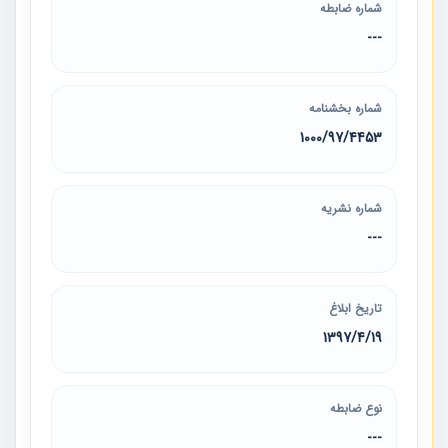
شماره ضابطه
---
شماره بخشنامه
1000/97/4453
شماره نشریه
---
تاریخ ابلاغ
1397/4/19
نوع ضابطه
---