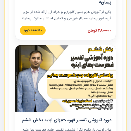
پیمان»
یکی از آموزش‏‏‏‏‏‏ های بسیار کاربردی و حرفه‏ ای ارائه شده از سوی
گروه امور پیمان، سمینار «بررسی و تحلیل اسناد و مدارک پیمان»
است که در دانشگاه صنعتی شریف ارائه شد. در این آموزش
2800000 تومان
مشاهده دوره
نکات کلیدی مربوط به اسناد و مدارک پیمان، اولویت بندی اسناد
و مدارک پیمان، بایدها و نبایدهای مربوط به اسناد و مدارک
پیمان به همراه تجربیات عملی در این خصوص ارائه شده است.
دوره آموزشی تفسیر فهرست‌بهای ابنیه بخش ششم
برای اولین بار پکیج تکرار نشدنی تفسیر جامع فهرست بها رشته