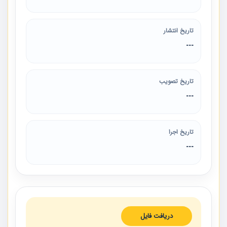
تاریخ انتشار
---
تاریخ تصویب
---
تاریخ اجرا
---
دریافت فایل