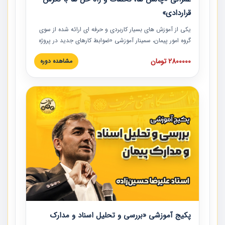
قراردادی»
یکی از آموزش‏‏‏‏‏‏ های بسیار کاربردی و حرفه‏ ای ارائه شده از سوی
گروه امور پیمان، سمینار آموزشی «ضوابط کارهای جدید در پروژه
های عمرانی» چالش ها، تخلفات و راه حل ها با نگرش قراردادی
2800000 تومان
مشاهده دوره
است که در محل سندیکای شرکت های ساختمانی کشور ارائه شد.
در این آموزش نکات کلیدی مربوط به کارهای جدید در اسناد و
مدارک پیمان به همراه تجربیات عملی ارائه شده است.
پکیج آموزشی «بررسی و تحلیل اسناد و مدارک