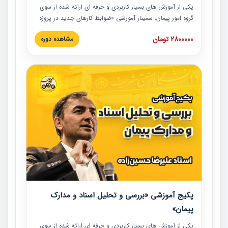
یکی از آموزش‏‏‏‏‏‏ های بسیار کاربردی و حرفه‏ ای ارائه شده از سوی
گروه امور پیمان، سمینار آموزشی «ضوابط کارهای جدید در پروژه
های عمرانی» چالش ها، تخلفات و راه حل ها با نگرش قراردادی
2800000 تومان
مشاهده دوره
است که در محل سندیکای شرکت های ساختمانی کشور ارائه شد.
در این آموزش نکات کلیدی مربوط به کارهای جدید در اسناد و
مدارک پیمان به همراه تجربیات عملی ارائه شده است.
پکیج آموزشی «بررسی و تحلیل اسناد و مدارک
پیمان»
یکی از آموزش‏‏‏‏‏‏ های بسیار کاربردی و حرفه‏ ای ارائه شده از سوی