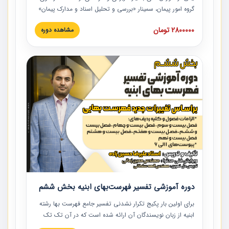
گروه امور پیمان، سمینار «بررسی و تحلیل اسناد و مدارک پیمان»
است که در دانشگاه صنعتی شریف ارائه شد. در این آموزش
2800000 تومان
مشاهده دوره
نکات کلیدی مربوط به اسناد و مدارک پیمان، اولویت بندی اسناد
و مدارک پیمان، بایدها و نبایدهای مربوط به اسناد و مدارک
پیمان به همراه تجربیات عملی در این خصوص ارائه شده است.
دوره آموزشی تفسیر فهرست‌بهای ابنیه بخش ششم
برای اولین بار پکیج تکرار نشدنی تفسیر جامع فهرست بها رشته
ابنیه از زبان نویسندگان آن ارائه شده است که در آن تک تک
ردیف ها و مطالب فهرست بها تفسیر و ارائه شده است. این