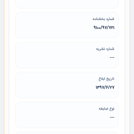
شماره بخشنامه
9100/97/721
شماره نشریه
---
تاریخ ابلاغ
1397/6/27
نوع ضابطه
---