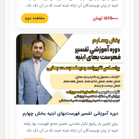
ابنیه از زبان نویسندگان آن ارائه شده است که در آن تک تک
ردیف ها و مطالب فهرست بها تفسیر و ارائه شده است. این
1575000 تومان
مشاهده دوره
دوره به صورت کامل تصویری بوده و به همراه تصاویر عملیات
اجرایی مرتبط با ردیف های فهرست بها ارائه شده است. این
دوره با کلام مهندس علیرضاحسین‌زاده مدیر پروژه مهندسی
مشاور در امر بازنگری فهرست بها رشته ابنیه ارائه شده و به تمام
همکارانی که در حوزه صنعت ساخت در حال فعالیت هستند حتما
توصیه می کنیم از مطالب این دوره استفاده نمایند.
دوره آموزشی تفسیر فهرست‌بهای ابنیه بخش چهارم
برای اولین بار پکیج تکرار نشدنی تفسیر جامع فهرست بها رشته
ابنیه از زبان نویسندگان آن ارائه شده است که در آن تک تک
ردیف ها و مطالب فهرست بها تفسیر و ارائه شده است. این