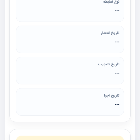
نوع ضابطه
---
تاریخ انتشار
---
تاریخ تصویب
---
تاریخ اجرا
---