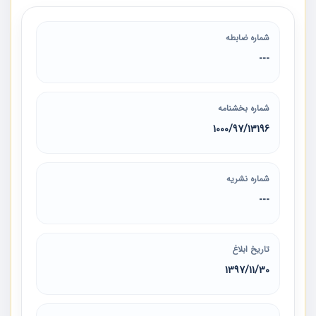
شماره ضابطه
---
شماره بخشنامه
1000/97/13196
شماره نشریه
---
تاریخ ابلاغ
1397/11/30