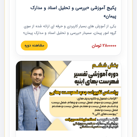
پکیج آموزشی «بررسی و تحلیل اسناد و مدارک
پیمان»
یکی از آموزش‏‏‏‏‏‏ های بسیار کاربردی و حرفه‏ ای ارائه شده از سوی
گروه امور پیمان، سمینار «بررسی و تحلیل اسناد و مدارک پیمان»
است که در دانشگاه صنعتی شریف ارائه شد. در این آموزش
2800000 تومان
مشاهده دوره
نکات کلیدی مربوط به اسناد و مدارک پیمان، اولویت بندی اسناد
و مدارک پیمان، بایدها و نبایدهای مربوط به اسناد و مدارک
پیمان به همراه تجربیات عملی در این خصوص ارائه شده است.