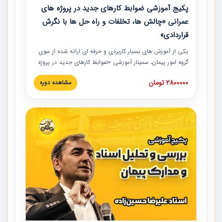
پکیج آموزشی ضوابط کارهای جدید در پروژه های
عمرانی «چالش ها، تخلفات و راه حل ها با نگرش
قراردادی»
یکی از آموزش‏‏‏‏‏‏ های بسیار کاربردی و حرفه‏ ای ارائه شده از سوی
گروه امور پیمان، سمینار آموزشی «ضوابط کارهای جدید در پروژه
های عمرانی» چالش ها، تخلفات و راه حل ها با نگرش قراردادی
2800000 تومان
مشاهده دوره
است که در محل سندیکای شرکت های ساختمانی کشور ارائه شد.
در این آموزش نکات کلیدی مربوط به کارهای جدید در اسناد و
مدارک پیمان به همراه تجربیات عملی ارائه شده است.