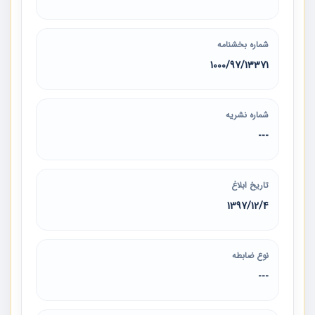
شماره بخشنامه
1000/97/13371
شماره نشریه
---
تاریخ ابلاغ
1397/12/4
نوع ضابطه
---