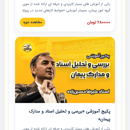
یکی از آموزش‏‏‏‏‏‏ های بسیار کاربردی و حرفه‏ ای ارائه شده از سوی
گروه امور پیمان، سمینار آموزشی «ضوابط کارهای جدید در پروژه
های عمرانی» چالش ها، تخلفات و راه حل ها با نگرش قراردادی
2800000 تومان
مشاهده دوره
است که در محل سندیکای شرکت های ساختمانی کشور ارائه شد.
در این آموزش نکات کلیدی مربوط به کارهای جدید در اسناد و
مدارک پیمان به همراه تجربیات عملی ارائه شده است.
پکیج آموزشی «بررسی و تحلیل اسناد و مدارک
پیمان»
یکی از آموزش‏‏‏‏‏‏ های بسیار کاربردی و حرفه‏ ای ارائه شده از سوی