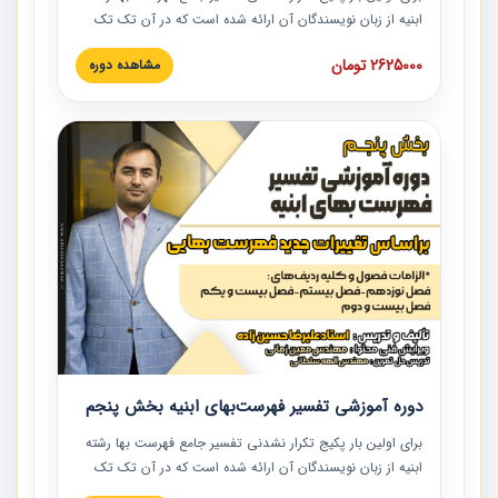
ابنیه از زبان نویسندگان آن ارائه شده است که در آن تک تک
ردیف ها و مطالب فهرست بها تفسیر و ارائه شده است. این
2625000 تومان
مشاهده دوره
دوره به صورت کامل تصویری بوده و به همراه تصاویر عملیات
اجرایی مرتبط با ردیف های فهرست بها ارائه شده است. این
دوره با کلام مهندس علیرضاحسین‌زاده مدیر پروژه مهندسی
مشاور در امر بازنگری فهرست بها رشته ابنیه ارائه شده و به تمام
همکارانی که در حوزه صنعت ساخت در حال فعالیت هستند حتما
توصیه می کنیم از مطالب این دوره استفاده نمایند.
دوره آموزشی تفسیر فهرست‌بهای ابنیه بخش پنجم
برای اولین بار پکیج تکرار نشدنی تفسیر جامع فهرست بها رشته
ابنیه از زبان نویسندگان آن ارائه شده است که در آن تک تک
ردیف ها و مطالب فهرست بها تفسیر و ارائه شده است. این