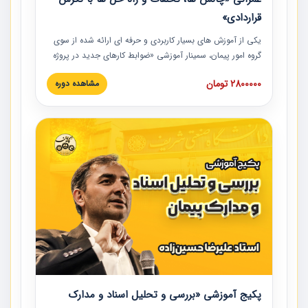
قراردادی»
یکی از آموزش‏‏‏‏‏‏ های بسیار کاربردی و حرفه‏ ای ارائه شده از سوی
گروه امور پیمان، سمینار آموزشی «ضوابط کارهای جدید در پروژه
های عمرانی» چالش ها، تخلفات و راه حل ها با نگرش قراردادی
2800000 تومان
مشاهده دوره
است که در محل سندیکای شرکت های ساختمانی کشور ارائه شد.
در این آموزش نکات کلیدی مربوط به کارهای جدید در اسناد و
مدارک پیمان به همراه تجربیات عملی ارائه شده است.
پکیج آموزشی «بررسی و تحلیل اسناد و مدارک