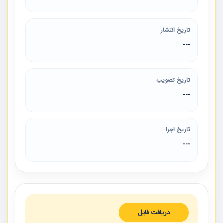
تاریخ انتشار
---
تاریخ تصویب
---
تاریخ اجرا
---
دریافت فایل