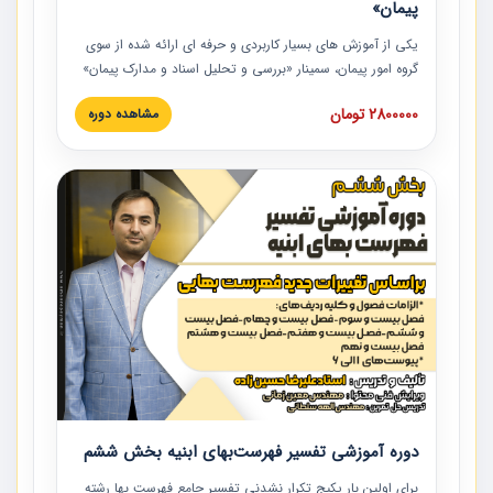
پیمان»
یکی از آموزش‏‏‏‏‏‏ های بسیار کاربردی و حرفه‏ ای ارائه شده از سوی
گروه امور پیمان، سمینار «بررسی و تحلیل اسناد و مدارک پیمان»
است که در دانشگاه صنعتی شریف ارائه شد. در این آموزش
2800000 تومان
مشاهده دوره
نکات کلیدی مربوط به اسناد و مدارک پیمان، اولویت بندی اسناد
و مدارک پیمان، بایدها و نبایدهای مربوط به اسناد و مدارک
پیمان به همراه تجربیات عملی در این خصوص ارائه شده است.
دوره آموزشی تفسیر فهرست‌بهای ابنیه بخش ششم
برای اولین بار پکیج تکرار نشدنی تفسیر جامع فهرست بها رشته