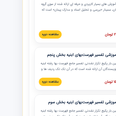
موزش‏‏‏‏‏‏ های بسیار کاربردی و حرفه‏ ای ارائه شده از سوی گروه
مان، سمینار «بررسی و تحلیل اسناد و مدارک پیمان» است که
گاه صنعتی شریف ارائه شد. در این آموزش نکات کلیدی
 اسناد و مدارک پیمان، اولویت بندی اسناد و مدارک پیمان،
 نبایدهای مربوط به اسناد و مدارک پیمان به همراه تجربیات
 این خصوص ارائه شده است.
ان
مشاهده دوره
موزشی تفسیر فهرست‌بهای ابنیه بخش پنجم
ین بار پکیج تکرار نشدنی تفسیر جامع فهرست بها رشته ابنیه
 نویسندگان آن ارائه شده است که در آن تک تک ردیف ها و
هرست بها تفسیر و ارائه شده است. این دوره به صورت کامل
بوده و به همراه تصاویر عملیات اجرایی مرتبط با ردیف های
ان
مشاهده دوره
ها ارائه شده است. این دوره با کلام مهندس
سین‌زاده مدیر پروژه مهندسی مشاور در امر بازنگری فهرست
 ابنیه ارائه شده و به تمام همکارانی که در حوزه صنعت
موزشی تفسیر فهرست‌بهای ابنیه بخش سوم
 حال فعالیت هستند حتما توصیه می کنیم از مطالب این
فاده نمایند.
ین بار پکیج تکرار نشدنی تفسیر جامع فهرست بها رشته ابنیه