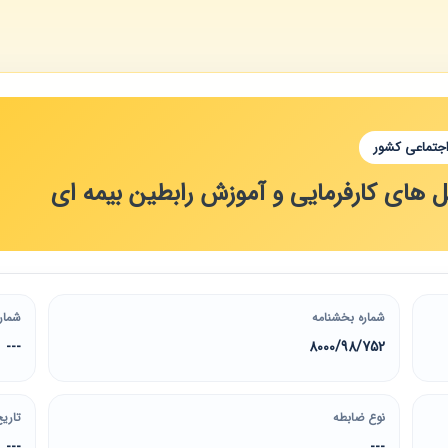
اجتماعی کشور
 های کارفرمایی و آموزش رابطین بیمه ای
شماره بخشنامه
شمار
---
8000/98/752
نوع ضابطه
تاریخ
---
---