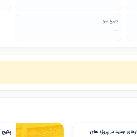
تاریخ اجرا
---
های جدید در پروژه های
پکیج آ