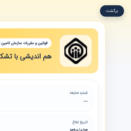
برگشت
قوانین و مقررات سازمان تامین 
هم اندیشی با تشکل
شماره ضابطه
---
تاریخ ابلاغ
1398/8/13