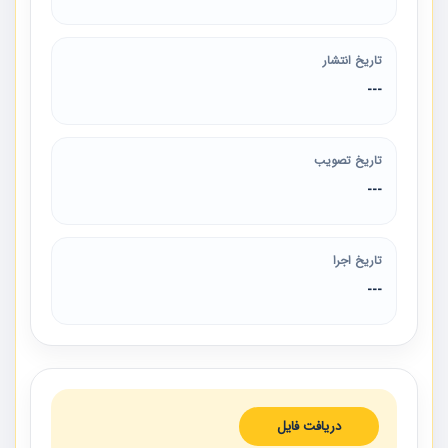
تاریخ انتشار
---
تاریخ تصویب
---
تاریخ اجرا
---
دریافت فایل