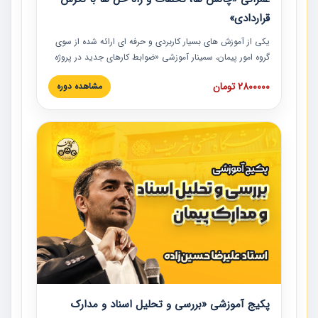
قراردادی»
یکی از آموزش‏‏‏‏‏‏ های بسیار کاربردی و حرفه‏ ای ارائه شده از سوی
گروه امور پیمان، سمینار آموزشی «ضوابط کارهای جدید در پروژه
های عمرانی» چالش ها، تخلفات و راه حل ها با نگرش قراردادی
2800000 تومان
مشاهده دوره
است که در محل سندیکای شرکت های ساختمانی کشور ارائه شد.
در این آموزش نکات کلیدی مربوط به کارهای جدید در اسناد و
مدارک پیمان به همراه تجربیات عملی ارائه شده است.
پکیج آموزشی «بررسی و تحلیل اسناد و مدارک