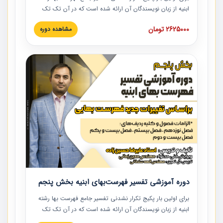
ابنیه از زبان نویسندگان آن ارائه شده است که در آن تک تک
ردیف ها و مطالب فهرست بها تفسیر و ارائه شده است. این
2625000 تومان
مشاهده دوره
دوره به صورت کامل تصویری بوده و به همراه تصاویر عملیات
اجرایی مرتبط با ردیف های فهرست بها ارائه شده است. این
دوره با کلام مهندس علیرضاحسین‌زاده مدیر پروژه مهندسی
مشاور در امر بازنگری فهرست بها رشته ابنیه ارائه شده و به تمام
همکارانی که در حوزه صنعت ساخت در حال فعالیت هستند حتما
توصیه می کنیم از مطالب این دوره استفاده نمایند.
دوره آموزشی تفسیر فهرست‌بهای ابنیه بخش پنجم
برای اولین بار پکیج تکرار نشدنی تفسیر جامع فهرست بها رشته
ابنیه از زبان نویسندگان آن ارائه شده است که در آن تک تک
ردیف ها و مطالب فهرست بها تفسیر و ارائه شده است. این