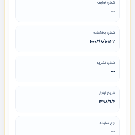
شماره ضابطه
---
شماره بخشنامه
1000/98/10843
شماره نشریه
---
تاریخ ابلاغ
1398/9/2
نوع ضابطه
---