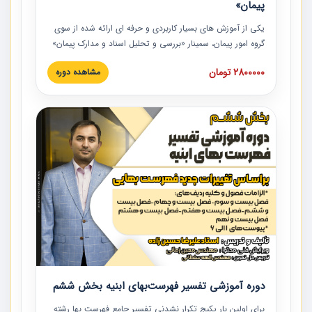
پیمان»
یکی از آموزش‏‏‏‏‏‏ های بسیار کاربردی و حرفه‏ ای ارائه شده از سوی
گروه امور پیمان، سمینار «بررسی و تحلیل اسناد و مدارک پیمان»
است که در دانشگاه صنعتی شریف ارائه شد. در این آموزش
2800000 تومان
مشاهده دوره
نکات کلیدی مربوط به اسناد و مدارک پیمان، اولویت بندی اسناد
و مدارک پیمان، بایدها و نبایدهای مربوط به اسناد و مدارک
پیمان به همراه تجربیات عملی در این خصوص ارائه شده است.
دوره آموزشی تفسیر فهرست‌بهای ابنیه بخش ششم
برای اولین بار پکیج تکرار نشدنی تفسیر جامع فهرست بها رشته