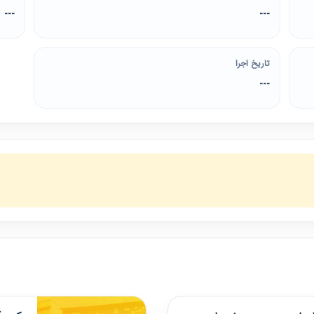
---
---
تاریخ اجرا
---