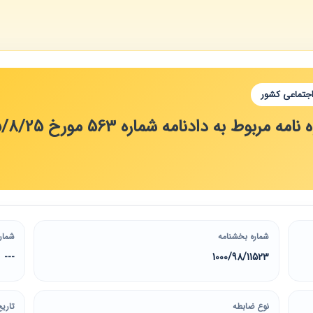
اجتماعی کشور
شماره بخشنامه
شمار
---
1000/98/11523
نوع ضابطه
تاریخ