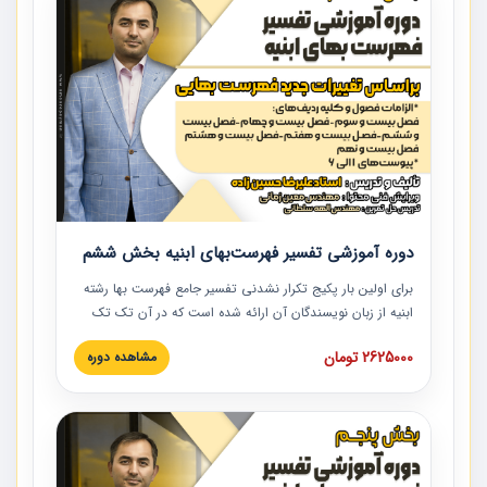
دوره آموزشی تفسیر فهرست‌بهای ابنیه بخش ششم
برای اولین بار پکیج تکرار نشدنی تفسیر جامع فهرست بها رشته
ابنیه از زبان نویسندگان آن ارائه شده است که در آن تک تک
ردیف ها و مطالب فهرست بها تفسیر و ارائه شده است. این
2625000 تومان
مشاهده دوره
دوره به صورت کامل تصویری بوده و به همراه تصاویر عملیات
اجرایی مرتبط با ردیف های فهرست بها ارائه شده است. این
دوره با کلام مهندس علیرضاحسین‌زاده مدیر پروژه مهندسی
مشاور در امر بازنگری فهرست بها رشته ابنیه ارائه شده و به تمام
همکارانی که در حوزه صنعت ساخت در حال فعالیت هستند حتما
توصیه می کنیم از مطالب این دوره استفاده نمایند.