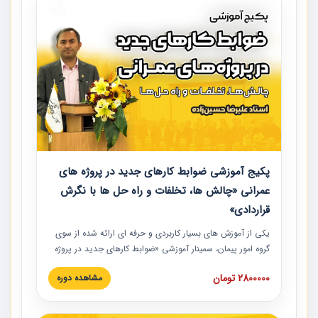
پکیج آموزشی ضوابط کارهای جدید در پروژه های
عمرانی «چالش ها، تخلفات و راه حل ها با نگرش
قراردادی»
یکی از آموزش‏‏‏‏‏‏ های بسیار کاربردی و حرفه‏ ای ارائه شده از سوی
گروه امور پیمان، سمینار آموزشی «ضوابط کارهای جدید در پروژه
های عمرانی» چالش ها، تخلفات و راه حل ها با نگرش قراردادی
2800000 تومان
مشاهده دوره
است که در محل سندیکای شرکت های ساختمانی کشور ارائه شد.
در این آموزش نکات کلیدی مربوط به کارهای جدید در اسناد و
مدارک پیمان به همراه تجربیات عملی ارائه شده است.