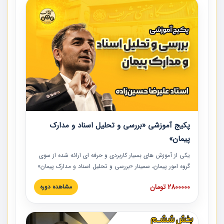
پکیج آموزشی «بررسی و تحلیل اسناد و مدارک
پیمان»
یکی از آموزش‏‏‏‏‏‏ های بسیار کاربردی و حرفه‏ ای ارائه شده از سوی
گروه امور پیمان، سمینار «بررسی و تحلیل اسناد و مدارک پیمان»
است که در دانشگاه صنعتی شریف ارائه شد. در این آموزش
2800000 تومان
مشاهده دوره
نکات کلیدی مربوط به اسناد و مدارک پیمان، اولویت بندی اسناد
و مدارک پیمان، بایدها و نبایدهای مربوط به اسناد و مدارک
پیمان به همراه تجربیات عملی در این خصوص ارائه شده است.