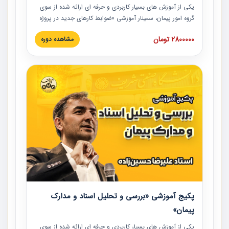
یکی از آموزش‏‏‏‏‏‏ های بسیار کاربردی و حرفه‏ ای ارائه شده از سوی
گروه امور پیمان، سمینار آموزشی «ضوابط کارهای جدید در پروژه
های عمرانی» چالش ها، تخلفات و راه حل ها با نگرش قراردادی
2800000 تومان
مشاهده دوره
است که در محل سندیکای شرکت های ساختمانی کشور ارائه شد.
در این آموزش نکات کلیدی مربوط به کارهای جدید در اسناد و
مدارک پیمان به همراه تجربیات عملی ارائه شده است.
پکیج آموزشی «بررسی و تحلیل اسناد و مدارک
پیمان»
یکی از آموزش‏‏‏‏‏‏ های بسیار کاربردی و حرفه‏ ای ارائه شده از سوی