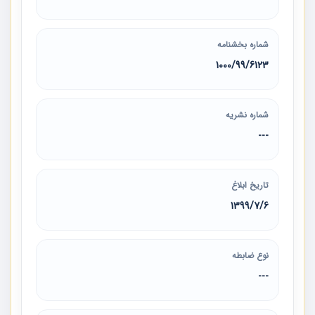
شماره بخشنامه
1000/99/6123
شماره نشریه
---
تاریخ ابلاغ
1399/7/6
نوع ضابطه
---