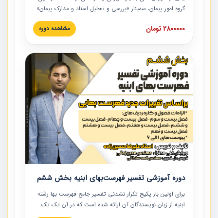
گروه امور پیمان، سمینار «بررسی و تحلیل اسناد و مدارک پیمان»
است که در دانشگاه صنعتی شریف ارائه شد. در این آموزش
2800000 تومان
مشاهده دوره
نکات کلیدی مربوط به اسناد و مدارک پیمان، اولویت بندی اسناد
و مدارک پیمان، بایدها و نبایدهای مربوط به اسناد و مدارک
پیمان به همراه تجربیات عملی در این خصوص ارائه شده است.
دوره آموزشی تفسیر فهرست‌بهای ابنیه بخش ششم
برای اولین بار پکیج تکرار نشدنی تفسیر جامع فهرست بها رشته
ابنیه از زبان نویسندگان آن ارائه شده است که در آن تک تک
ردیف ها و مطالب فهرست بها تفسیر و ارائه شده است. این