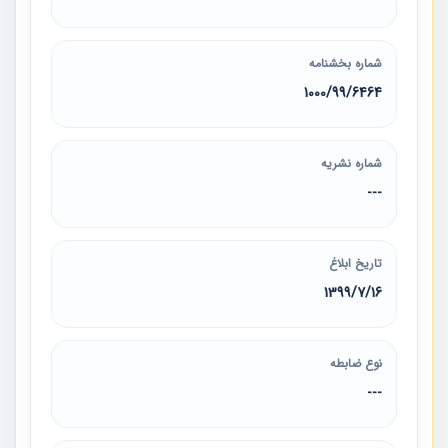
شماره بخشنامه
1000/99/6464
شماره نشریه
---
تاریخ ابلاغ
1399/7/16
نوع ضابطه
---