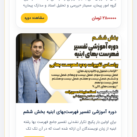
گروه امور پیمان، سمینار «بررسی و تحلیل اسناد و مدارک پیمان»
است که در دانشگاه صنعتی شریف ارائه شد. در این آموزش
2800000 تومان
مشاهده دوره
نکات کلیدی مربوط به اسناد و مدارک پیمان، اولویت بندی اسناد
و مدارک پیمان، بایدها و نبایدهای مربوط به اسناد و مدارک
پیمان به همراه تجربیات عملی در این خصوص ارائه شده است.
دوره آموزشی تفسیر فهرست‌بهای ابنیه بخش ششم
برای اولین بار پکیج تکرار نشدنی تفسیر جامع فهرست بها رشته
ابنیه از زبان نویسندگان آن ارائه شده است که در آن تک تک
ردیف ها و مطالب فهرست بها تفسیر و ارائه شده است. این