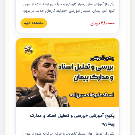
یکی از آموزش‏‏‏‏‏‏ های بسیار کاربردی و حرفه‏ ای ارائه شده از سوی
گروه امور پیمان، سمینار آموزشی «ضوابط کارهای جدید در پروژه
های عمرانی» چالش ها، تخلفات و راه حل ها با نگرش قراردادی
2800000 تومان
مشاهده دوره
است که در محل سندیکای شرکت های ساختمانی کشور ارائه شد.
در این آموزش نکات کلیدی مربوط به کارهای جدید در اسناد و
مدارک پیمان به همراه تجربیات عملی ارائه شده است.
پکیج آموزشی «بررسی و تحلیل اسناد و مدارک
پیمان»
یکی از آموزش‏‏‏‏‏‏ های بسیار کاربردی و حرفه‏ ای ارائه شده از سوی