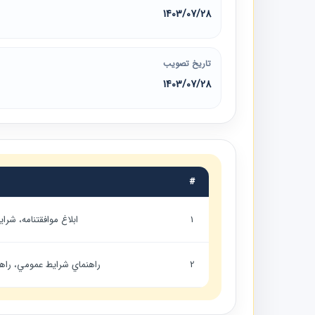
1403/07/28
تاریخ تصویب
1403/07/28
#
1
ابلاغ موافقتنامه، شرايط عم
2
راهنماي شرايط عمومي، راهن