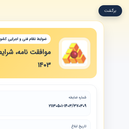
برگشت
ضوابط نظام فنی و اجرایی کشور
1403
شماره ضابطه
21130501-1403/370309
تاریخ ابلاغ