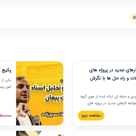
E
های جدید در پروژه های
پکیج آ
ات و راه حل ها با نگرش
یکی از آ
امور پی
در دانش
ربردی و حرفه‏ ای ارائه شده از سوی گروه
مربوط به
ضوابط کارهای جدید در پروژه های
بایدها و
اه حل ها با نگرش قراردادی است که
عملی در
2800000 توم
مشاهده دوره
ختمانی کشور ارائه شد. در این
ارهای جدید در اسناد و مدارک پیمان
 شده است.