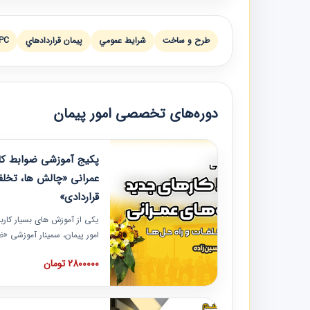
طرح و ساخت
شرايط عمومي
پيمان قراردادهاي
PC
دوره‌های تخصصی امور پیمان
پکیج آموزشی ضوابط کار
عمرانی «چالش ها، تخلف
قراردادی»
یکی از آموزش‏‏‏‏‏‏ های بسیار کا
امور پیمان، سمینار آموزشی «
عمرانی» چالش ها، تخلفات و ر
2800000 تومان
در محل سندیکای شرکت های سا
آموزش نکات کلیدی مربوط به ک
به همراه تجربیات عملی ارائه