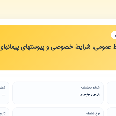
شماره بخشنامه
شمار
---
1403/370309
نوع ضابطه
تاریخ