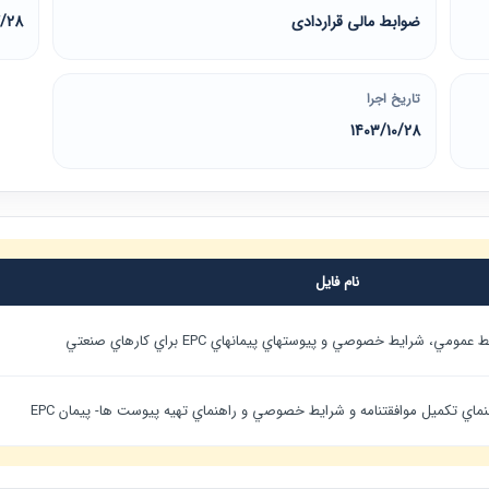
ضوابط مالی قراردادی
7/28
تاریخ اجرا
1403/10/28
نام فایل
ومي، شرايط خصوصي و پيوستهاي پيمانهاي EPC براي كارهاي صنعتي
ماي تكميل موافقتنامه و شرايط خصوصي و راهنماي تهيه پيوست ها- پيمان EPC