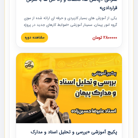
قراردادی»
یکی از آموزش‏‏‏‏‏‏ های بسیار کاربردی و حرفه‏ ای ارائه شده از سوی
گروه امور پیمان، سمینار آموزشی «ضوابط کارهای جدید در پروژه
های عمرانی» چالش ها، تخلفات و راه حل ها با نگرش قراردادی
2800000 تومان
مشاهده دوره
است که در محل سندیکای شرکت های ساختمانی کشور ارائه شد.
در این آموزش نکات کلیدی مربوط به کارهای جدید در اسناد و
مدارک پیمان به همراه تجربیات عملی ارائه شده است.
پکیج آموزشی «بررسی و تحلیل اسناد و مدارک