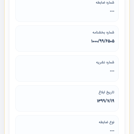
شماره ضابطه
---
شماره بخشنامه
1000/99/6505
شماره نشریه
---
تاریخ ابلاغ
1399/7/19
نوع ضابطه
---