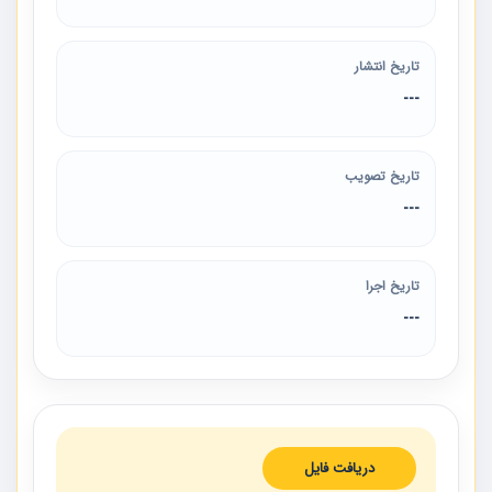
تاریخ انتشار
---
تاریخ تصویب
---
تاریخ اجرا
---
دریافت فایل