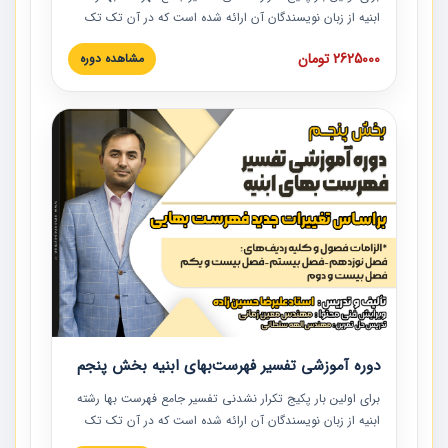
ابنیه از زبان نویسندگان آن ارائه شده است که در آن تک تک
ردیف ها و مطالب فهرست بها تفسیر و ارائه شده است. این
2625000 تومان
مشاهده دوره
دوره به صورت کامل تصویری بوده و به همراه تصاویر عملیات
اجرایی مرتبط با ردیف های فهرست بها ارائه شده است. این
دوره با کلام مهندس علیرضاحسین‌زاده مدیر پروژه مهندسی
مشاور در امر بازنگری فهرست بها رشته ابنیه ارائه شده و به تمام
همکارانی که در حوزه صنعت ساخت در حال فعالیت هستند حتما
توصیه می کنیم از مطالب این دوره استفاده نمایند.
دوره آموزشی تفسیر فهرست‌بهای ابنیه بخش پنجم
برای اولین بار پکیج تکرار نشدنی تفسیر جامع فهرست بها رشته
ابنیه از زبان نویسندگان آن ارائه شده است که در آن تک تک
ردیف ها و مطالب فهرست بها تفسیر و ارائه شده است. این