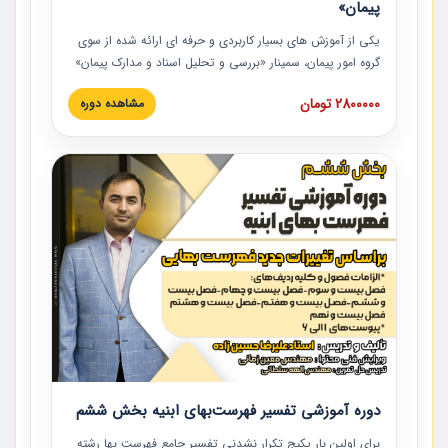
پیمان»
یکی از آموزش‏‏‏‏‏‏ های بسیار کاربردی و حرفه‏ ای ارائه شده از سوی
گروه امور پیمان، سمینار «بررسی و تحلیل اسناد و مدارک پیمان»
است که در دانشگاه صنعتی شریف ارائه شد. در این آموزش
2800000 تومان
مشاهده دوره
نکات کلیدی مربوط به اسناد و مدارک پیمان، اولویت بندی اسناد
و مدارک پیمان، بایدها و نبایدهای مربوط به اسناد و مدارک
پیمان به همراه تجربیات عملی در این خصوص ارائه شده است.
دوره آموزشی تفسیر فهرست‌بهای ابنیه بخش ششم
برای اولین بار پکیج تکرار نشدنی تفسیر جامع فهرست بها رشته