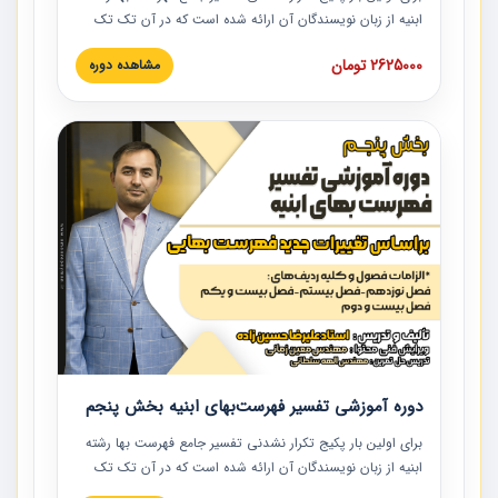
ابنیه از زبان نویسندگان آن ارائه شده است که در آن تک تک
ردیف ها و مطالب فهرست بها تفسیر و ارائه شده است. این
2625000 تومان
مشاهده دوره
دوره به صورت کامل تصویری بوده و به همراه تصاویر عملیات
اجرایی مرتبط با ردیف های فهرست بها ارائه شده است. این
دوره با کلام مهندس علیرضاحسین‌زاده مدیر پروژه مهندسی
مشاور در امر بازنگری فهرست بها رشته ابنیه ارائه شده و به تمام
همکارانی که در حوزه صنعت ساخت در حال فعالیت هستند حتما
توصیه می کنیم از مطالب این دوره استفاده نمایند.
دوره آموزشی تفسیر فهرست‌بهای ابنیه بخش پنجم
برای اولین بار پکیج تکرار نشدنی تفسیر جامع فهرست بها رشته
ابنیه از زبان نویسندگان آن ارائه شده است که در آن تک تک
ردیف ها و مطالب فهرست بها تفسیر و ارائه شده است. این