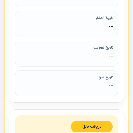
تاریخ انتشار
---
تاریخ تصویب
---
تاریخ اجرا
---
دریافت فایل