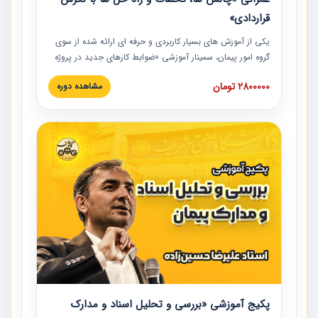
قراردادی»
یکی از آموزش‏‏‏‏‏‏ های بسیار کاربردی و حرفه‏ ای ارائه شده از سوی
گروه امور پیمان، سمینار آموزشی «ضوابط کارهای جدید در پروژه
های عمرانی» چالش ها، تخلفات و راه حل ها با نگرش قراردادی
2800000 تومان
مشاهده دوره
است که در محل سندیکای شرکت های ساختمانی کشور ارائه شد.
در این آموزش نکات کلیدی مربوط به کارهای جدید در اسناد و
مدارک پیمان به همراه تجربیات عملی ارائه شده است.
پکیج آموزشی «بررسی و تحلیل اسناد و مدارک