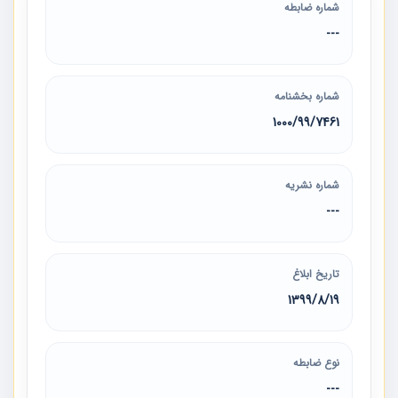
شماره ضابطه
---
شماره بخشنامه
1000/99/7461
شماره نشریه
---
تاریخ ابلاغ
1399/8/19
نوع ضابطه
---