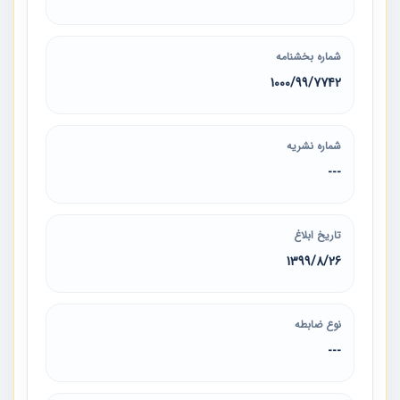
شماره بخشنامه
1000/99/7742
شماره نشریه
---
تاریخ ابلاغ
1399/8/26
نوع ضابطه
---