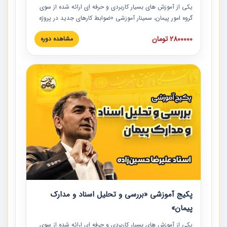
یکی از آموزش‏‏‏‏‏‏ های بسیار کاربردی و حرفه‏ ای ارائه شده از سوی
گروه امور پیمان، سمینار آموزشی «ضوابط کارهای جدید در پروژه
های عمرانی» چالش ها، تخلفات و راه حل ها با نگرش قراردادی
2800000 تومان
مشاهده دوره
است که در محل سندیکای شرکت های ساختمانی کشور ارائه شد.
در این آموزش نکات کلیدی مربوط به کارهای جدید در اسناد و
مدارک پیمان به همراه تجربیات عملی ارائه شده است.
پکیج آموزشی «بررسی و تحلیل اسناد و مدارک
پیمان»
یکی از آموزش‏‏‏‏‏‏ های بسیار کاربردی و حرفه‏ ای ارائه شده از سوی