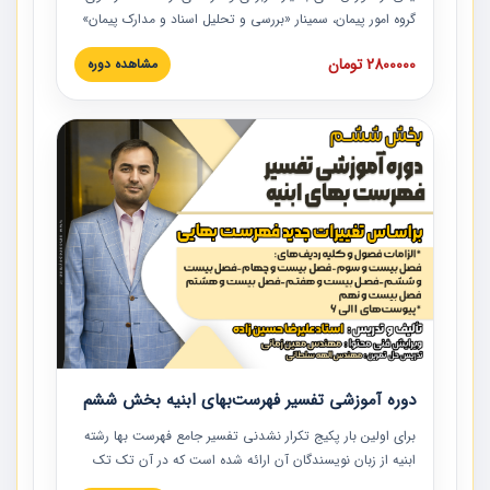
گروه امور پیمان، سمینار «بررسی و تحلیل اسناد و مدارک پیمان»
است که در دانشگاه صنعتی شریف ارائه شد. در این آموزش
2800000 تومان
مشاهده دوره
نکات کلیدی مربوط به اسناد و مدارک پیمان، اولویت بندی اسناد
و مدارک پیمان، بایدها و نبایدهای مربوط به اسناد و مدارک
پیمان به همراه تجربیات عملی در این خصوص ارائه شده است.
دوره آموزشی تفسیر فهرست‌بهای ابنیه بخش ششم
برای اولین بار پکیج تکرار نشدنی تفسیر جامع فهرست بها رشته
ابنیه از زبان نویسندگان آن ارائه شده است که در آن تک تک
ردیف ها و مطالب فهرست بها تفسیر و ارائه شده است. این