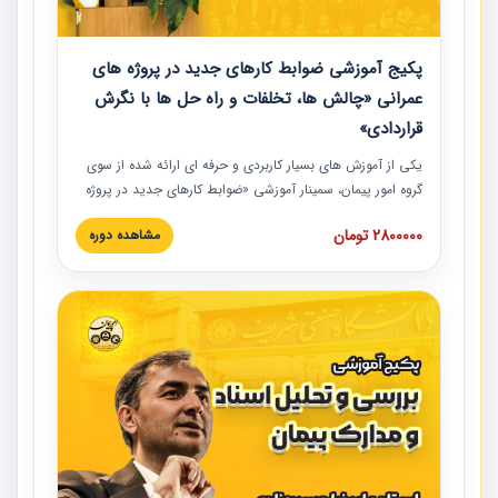
پکیج آموزشی ضوابط کارهای جدید در پروژه های
عمرانی «چالش ها، تخلفات و راه حل ها با نگرش
قراردادی»
یکی از آموزش‏‏‏‏‏‏ های بسیار کاربردی و حرفه‏ ای ارائه شده از سوی
گروه امور پیمان، سمینار آموزشی «ضوابط کارهای جدید در پروژه
های عمرانی» چالش ها، تخلفات و راه حل ها با نگرش قراردادی
2800000 تومان
مشاهده دوره
است که در محل سندیکای شرکت های ساختمانی کشور ارائه شد.
در این آموزش نکات کلیدی مربوط به کارهای جدید در اسناد و
مدارک پیمان به همراه تجربیات عملی ارائه شده است.