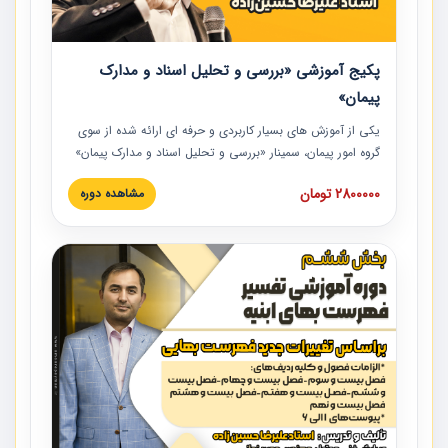
پکیج آموزشی «بررسی و تحلیل اسناد و مدارک
پیمان»
یکی از آموزش‏‏‏‏‏‏ های بسیار کاربردی و حرفه‏ ای ارائه شده از سوی
گروه امور پیمان، سمینار «بررسی و تحلیل اسناد و مدارک پیمان»
است که در دانشگاه صنعتی شریف ارائه شد. در این آموزش
2800000 تومان
مشاهده دوره
نکات کلیدی مربوط به اسناد و مدارک پیمان، اولویت بندی اسناد
و مدارک پیمان، بایدها و نبایدهای مربوط به اسناد و مدارک
پیمان به همراه تجربیات عملی در این خصوص ارائه شده است.