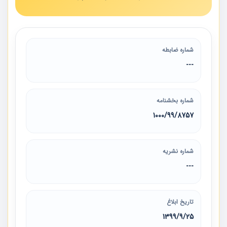
شماره ضابطه
---
شماره بخشنامه
1000/99/8757
شماره نشریه
---
تاریخ ابلاغ
1399/9/25