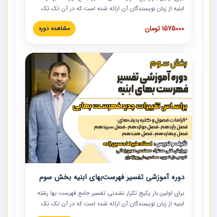
ابنیه از زبان نویسندگان آن ارائه شده است که در آن تک تک
ردیف ها و مطالب فهرست بها تفسیر و ارائه شده است. این
1575000 تومان
مشاهده دوره
دوره به صورت کامل تصویری بوده و به همراه تصاویر عملیات
اجرایی مرتبط با ردیف های فهرست بها ارائه شده است. این
دوره با کلام مهندس علیرضاحسین‌زاده مدیر پروژه مهندسی
مشاور در امر بازنگری فهرست بها رشته ابنیه ارائه شده و به تمام
همکارانی که در حوزه صنعت ساخت در حال فعالیت هستند حتما
توصیه می کنیم از مطالب این دوره استفاده نمایند.
دوره آموزشی تفسیر فهرست‌بهای ابنیه بخش سوم
برای اولین بار پکیج تکرار نشدنی تفسیر جامع فهرست بها رشته
ابنیه از زبان نویسندگان آن ارائه شده است که در آن تک تک
ردیف ها و مطالب فهرست بها تفسیر و ارائه شده است. این