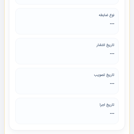
نوع ضابطه
---
تاریخ انتشار
---
تاریخ تصویب
---
تاریخ اجرا
---