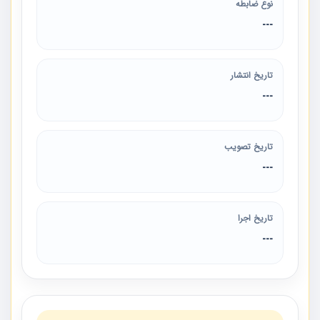
نوع ضابطه
---
تاریخ انتشار
---
تاریخ تصویب
---
تاریخ اجرا
---