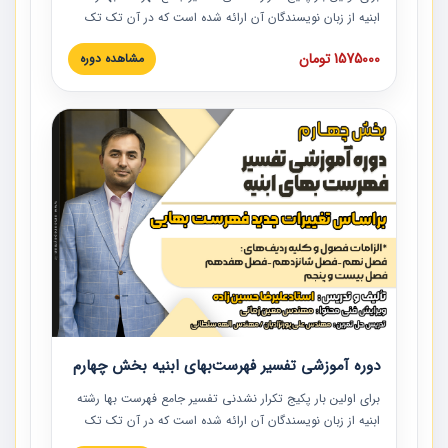
ابنیه از زبان نویسندگان آن ارائه شده است که در آن تک تک
ردیف ها و مطالب فهرست بها تفسیر و ارائه شده است. این
1575000 تومان
مشاهده دوره
دوره به صورت کامل تصویری بوده و به همراه تصاویر عملیات
اجرایی مرتبط با ردیف های فهرست بها ارائه شده است. این
دوره با کلام مهندس علیرضاحسین‌زاده مدیر پروژه مهندسی
مشاور در امر بازنگری فهرست بها رشته ابنیه ارائه شده و به تمام
همکارانی که در حوزه صنعت ساخت در حال فعالیت هستند حتما
توصیه می کنیم از مطالب این دوره استفاده نمایند.
دوره آموزشی تفسیر فهرست‌بهای ابنیه بخش چهارم
برای اولین بار پکیج تکرار نشدنی تفسیر جامع فهرست بها رشته
ابنیه از زبان نویسندگان آن ارائه شده است که در آن تک تک
ردیف ها و مطالب فهرست بها تفسیر و ارائه شده است. این