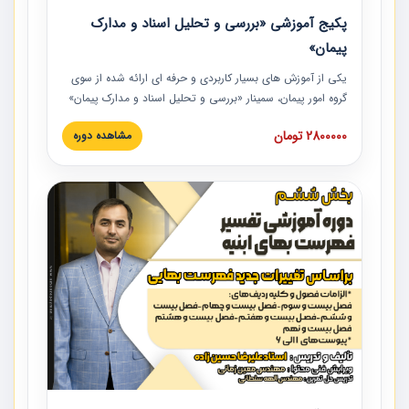
پکیج آموزشی «بررسی و تحلیل اسناد و مدارک
پیمان»
یکی از آموزش‏‏‏‏‏‏ های بسیار کاربردی و حرفه‏ ای ارائه شده از سوی
گروه امور پیمان، سمینار «بررسی و تحلیل اسناد و مدارک پیمان»
است که در دانشگاه صنعتی شریف ارائه شد. در این آموزش
2800000 تومان
مشاهده دوره
نکات کلیدی مربوط به اسناد و مدارک پیمان، اولویت بندی اسناد
و مدارک پیمان، بایدها و نبایدهای مربوط به اسناد و مدارک
پیمان به همراه تجربیات عملی در این خصوص ارائه شده است.