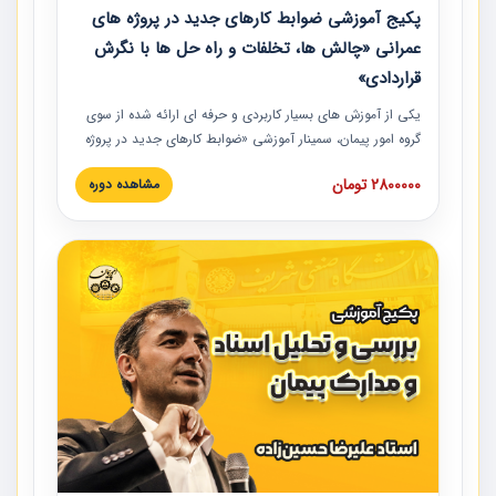
پکیج آموزشی ضوابط کارهای جدید در پروژه های
عمرانی «چالش ها، تخلفات و راه حل ها با نگرش
قراردادی»
یکی از آموزش‏‏‏‏‏‏ های بسیار کاربردی و حرفه‏ ای ارائه شده از سوی
گروه امور پیمان، سمینار آموزشی «ضوابط کارهای جدید در پروژه
های عمرانی» چالش ها، تخلفات و راه حل ها با نگرش قراردادی
2800000 تومان
مشاهده دوره
است که در محل سندیکای شرکت های ساختمانی کشور ارائه شد.
در این آموزش نکات کلیدی مربوط به کارهای جدید در اسناد و
مدارک پیمان به همراه تجربیات عملی ارائه شده است.