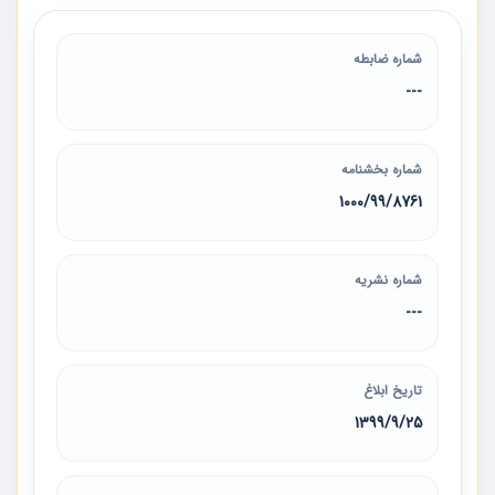
شماره ضابطه
---
شماره بخشنامه
1000/99/8761
شماره نشریه
---
تاریخ ابلاغ
1399/9/25