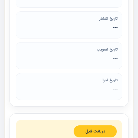
تاریخ انتشار
---
تاریخ تصویب
---
تاریخ اجرا
---
دریافت فایل