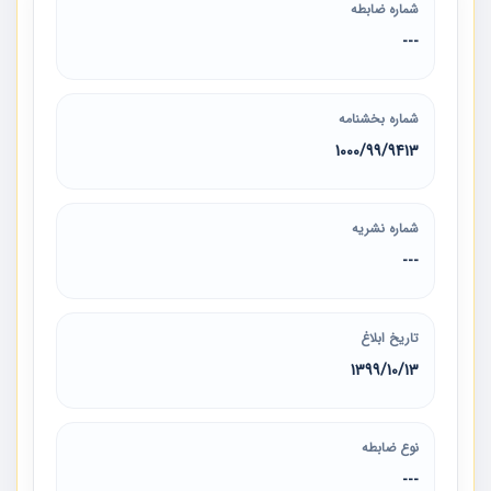
شماره ضابطه
---
شماره بخشنامه
1000/99/9413
شماره نشریه
---
تاریخ ابلاغ
1399/10/13
نوع ضابطه
---