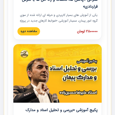
قراردادی»
یکی از آموزش‏‏‏‏‏‏ های بسیار کاربردی و حرفه‏ ای ارائه شده از سوی
گروه امور پیمان، سمینار آموزشی «ضوابط کارهای جدید در پروژه
های عمرانی» چالش ها، تخلفات و راه حل ها با نگرش قراردادی
2800000 تومان
مشاهده دوره
است که در محل سندیکای شرکت های ساختمانی کشور ارائه شد.
در این آموزش نکات کلیدی مربوط به کارهای جدید در اسناد و
مدارک پیمان به همراه تجربیات عملی ارائه شده است.
پکیج آموزشی «بررسی و تحلیل اسناد و مدارک