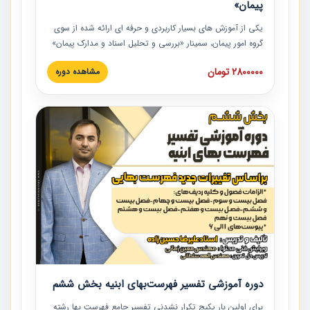
پیمان»
یکی از آموزش‏‏‏‏‏‏ های بسیار کاربردی و حرفه‏ ای ارائه شده از سوی
گروه امور پیمان، سمینار «بررسی و تحلیل اسناد و مدارک پیمان»
است که در دانشگاه صنعتی شریف ارائه شد. در این آموزش
2800000 تومان
مشاهده دوره
نکات کلیدی مربوط به اسناد و مدارک پیمان، اولویت بندی اسناد
و مدارک پیمان، بایدها و نبایدهای مربوط به اسناد و مدارک
پیمان به همراه تجربیات عملی در این خصوص ارائه شده است.
دوره آموزشی تفسیر فهرست‌بهای ابنیه بخش ششم
برای اولین بار پکیج تکرار نشدنی تفسیر جامع فهرست بها رشته