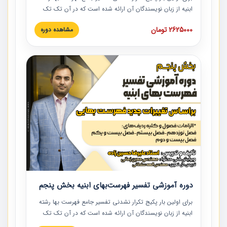
ابنیه از زبان نویسندگان آن ارائه شده است که در آن تک تک
ردیف ها و مطالب فهرست بها تفسیر و ارائه شده است. این
2625000 تومان
مشاهده دوره
دوره به صورت کامل تصویری بوده و به همراه تصاویر عملیات
اجرایی مرتبط با ردیف های فهرست بها ارائه شده است. این
دوره با کلام مهندس علیرضاحسین‌زاده مدیر پروژه مهندسی
مشاور در امر بازنگری فهرست بها رشته ابنیه ارائه شده و به تمام
همکارانی که در حوزه صنعت ساخت در حال فعالیت هستند حتما
توصیه می کنیم از مطالب این دوره استفاده نمایند.
دوره آموزشی تفسیر فهرست‌بهای ابنیه بخش پنجم
برای اولین بار پکیج تکرار نشدنی تفسیر جامع فهرست بها رشته
ابنیه از زبان نویسندگان آن ارائه شده است که در آن تک تک
ردیف ها و مطالب فهرست بها تفسیر و ارائه شده است. این