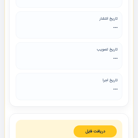
تاریخ انتشار
---
تاریخ تصویب
---
تاریخ اجرا
---
دریافت فایل