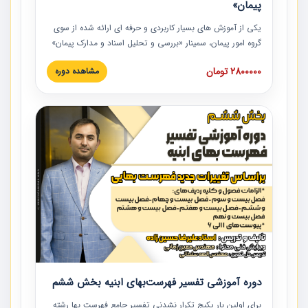
پیمان»
یکی از آموزش‏‏‏‏‏‏ های بسیار کاربردی و حرفه‏ ای ارائه شده از سوی
گروه امور پیمان، سمینار «بررسی و تحلیل اسناد و مدارک پیمان»
است که در دانشگاه صنعتی شریف ارائه شد. در این آموزش
2800000 تومان
مشاهده دوره
نکات کلیدی مربوط به اسناد و مدارک پیمان، اولویت بندی اسناد
و مدارک پیمان، بایدها و نبایدهای مربوط به اسناد و مدارک
پیمان به همراه تجربیات عملی در این خصوص ارائه شده است.
دوره آموزشی تفسیر فهرست‌بهای ابنیه بخش ششم
برای اولین بار پکیج تکرار نشدنی تفسیر جامع فهرست بها رشته