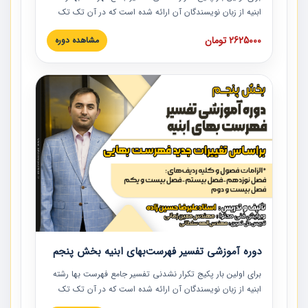
ابنیه از زبان نویسندگان آن ارائه شده است که در آن تک تک
ردیف ها و مطالب فهرست بها تفسیر و ارائه شده است. این
2625000 تومان
مشاهده دوره
دوره به صورت کامل تصویری بوده و به همراه تصاویر عملیات
اجرایی مرتبط با ردیف های فهرست بها ارائه شده است. این
دوره با کلام مهندس علیرضاحسین‌زاده مدیر پروژه مهندسی
مشاور در امر بازنگری فهرست بها رشته ابنیه ارائه شده و به تمام
همکارانی که در حوزه صنعت ساخت در حال فعالیت هستند حتما
توصیه می کنیم از مطالب این دوره استفاده نمایند.
دوره آموزشی تفسیر فهرست‌بهای ابنیه بخش پنجم
برای اولین بار پکیج تکرار نشدنی تفسیر جامع فهرست بها رشته
ابنیه از زبان نویسندگان آن ارائه شده است که در آن تک تک
ردیف ها و مطالب فهرست بها تفسیر و ارائه شده است. این