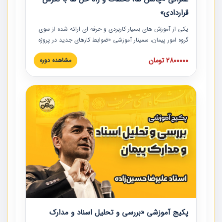
قراردادی»
یکی از آموزش‏‏‏‏‏‏ های بسیار کاربردی و حرفه‏ ای ارائه شده از سوی
گروه امور پیمان، سمینار آموزشی «ضوابط کارهای جدید در پروژه
های عمرانی» چالش ها، تخلفات و راه حل ها با نگرش قراردادی
2800000 تومان
مشاهده دوره
است که در محل سندیکای شرکت های ساختمانی کشور ارائه شد.
در این آموزش نکات کلیدی مربوط به کارهای جدید در اسناد و
مدارک پیمان به همراه تجربیات عملی ارائه شده است.
پکیج آموزشی «بررسی و تحلیل اسناد و مدارک