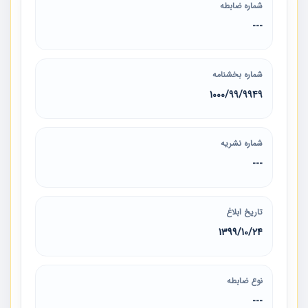
شماره ضابطه
---
شماره بخشنامه
1000/99/9949
شماره نشریه
---
تاریخ ابلاغ
1399/10/24
نوع ضابطه
---