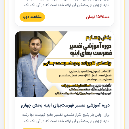
ابنیه از زبان نویسندگان آن ارائه شده است که در آن تک تک
ردیف ها و مطالب فهرست بها تفسیر و ارائه شده است. این
1575000 تومان
مشاهده دوره
دوره به صورت کامل تصویری بوده و به همراه تصاویر عملیات
اجرایی مرتبط با ردیف های فهرست بها ارائه شده است. این
دوره با کلام مهندس علیرضاحسین‌زاده مدیر پروژه مهندسی
مشاور در امر بازنگری فهرست بها رشته ابنیه ارائه شده و به تمام
همکارانی که در حوزه صنعت ساخت در حال فعالیت هستند حتما
توصیه می کنیم از مطالب این دوره استفاده نمایند.
دوره آموزشی تفسیر فهرست‌بهای ابنیه بخش چهارم
برای اولین بار پکیج تکرار نشدنی تفسیر جامع فهرست بها رشته
ابنیه از زبان نویسندگان آن ارائه شده است که در آن تک تک
ردیف ها و مطالب فهرست بها تفسیر و ارائه شده است. این