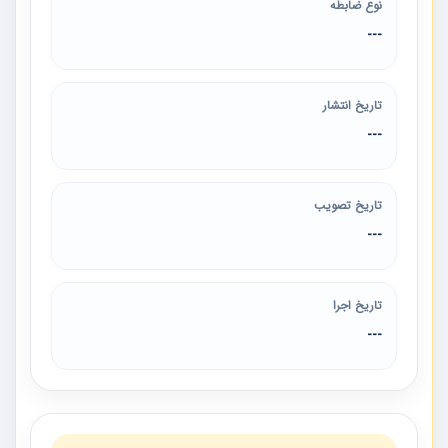
نوع ضابطه
---
تاریخ انتشار
---
تاریخ تصویب
---
تاریخ اجرا
---