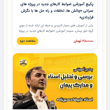
پکیج آموزشی ضوابط کارهای جدید در پروژه های
عمرانی «چالش ها، تخلفات و راه حل ها با نگرش
قراردادی»
یکی از آموزش‏‏‏‏‏‏ های بسیار کاربردی و حرفه‏ ای ارائه شده از سوی
گروه امور پیمان، سمینار آموزشی «ضوابط کارهای جدید در پروژه
های عمرانی» چالش ها، تخلفات و راه حل ها با نگرش قراردادی
2800000 تومان
مشاهده دوره
است که در محل سندیکای شرکت های ساختمانی کشور ارائه شد.
در این آموزش نکات کلیدی مربوط به کارهای جدید در اسناد و
مدارک پیمان به همراه تجربیات عملی ارائه شده است.