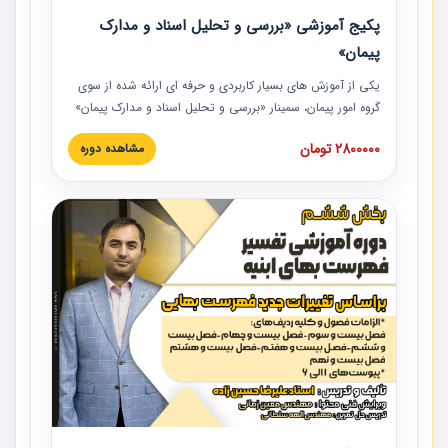
پکیج آموزشی «بررسی و تحلیل اسناد و مدارک
پیمان»
یکی از آموزش‏‏‏‏‏‏ های بسیار کاربردی و حرفه‏ ای ارائه شده از سوی
گروه امور پیمان، سمینار «بررسی و تحلیل اسناد و مدارک پیمان»
است که در دانشگاه صنعتی شریف ارائه شد. در این آموزش
2800000 تومان
مشاهده دوره
نکات کلیدی مربوط به اسناد و مدارک پیمان، اولویت بندی اسناد
و مدارک پیمان، بایدها و نبایدهای مربوط به اسناد و مدارک
پیمان به همراه تجربیات عملی در این خصوص ارائه شده است.