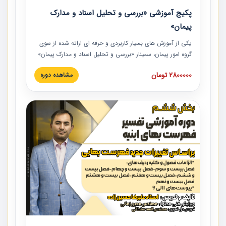
پکیج آموزشی «بررسی و تحلیل اسناد و مدارک
پیمان»
یکی از آموزش‏‏‏‏‏‏ های بسیار کاربردی و حرفه‏ ای ارائه شده از سوی
گروه امور پیمان، سمینار «بررسی و تحلیل اسناد و مدارک پیمان»
است که در دانشگاه صنعتی شریف ارائه شد. در این آموزش
2800000 تومان
مشاهده دوره
نکات کلیدی مربوط به اسناد و مدارک پیمان، اولویت بندی اسناد
و مدارک پیمان، بایدها و نبایدهای مربوط به اسناد و مدارک
پیمان به همراه تجربیات عملی در این خصوص ارائه شده است.