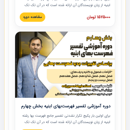
ابنیه از زبان نویسندگان آن ارائه شده است که در آن تک تک
ردیف ها و مطالب فهرست بها تفسیر و ارائه شده است. این
1575000 تومان
مشاهده دوره
دوره به صورت کامل تصویری بوده و به همراه تصاویر عملیات
اجرایی مرتبط با ردیف های فهرست بها ارائه شده است. این
دوره با کلام مهندس علیرضاحسین‌زاده مدیر پروژه مهندسی
مشاور در امر بازنگری فهرست بها رشته ابنیه ارائه شده و به تمام
همکارانی که در حوزه صنعت ساخت در حال فعالیت هستند حتما
توصیه می کنیم از مطالب این دوره استفاده نمایند.
دوره آموزشی تفسیر فهرست‌بهای ابنیه بخش چهارم
برای اولین بار پکیج تکرار نشدنی تفسیر جامع فهرست بها رشته
ابنیه از زبان نویسندگان آن ارائه شده است که در آن تک تک
ردیف ها و مطالب فهرست بها تفسیر و ارائه شده است. این