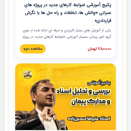
پکیج آموزشی ضوابط کارهای جدید در پروژه های
عمرانی «چالش ها، تخلفات و راه حل ها با نگرش
قراردادی»
یکی از آموزش‏‏‏‏‏‏ های بسیار کاربردی و حرفه‏ ای ارائه شده از سوی
گروه امور پیمان، سمینار آموزشی «ضوابط کارهای جدید در پروژه
های عمرانی» چالش ها، تخلفات و راه حل ها با نگرش قراردادی
2800000 تومان
مشاهده دوره
است که در محل سندیکای شرکت های ساختمانی کشور ارائه شد.
در این آموزش نکات کلیدی مربوط به کارهای جدید در اسناد و
مدارک پیمان به همراه تجربیات عملی ارائه شده است.