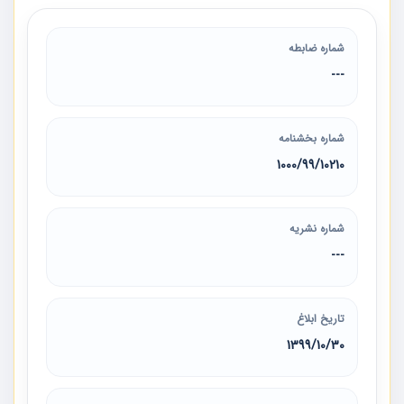
شماره ضابطه
---
شماره بخشنامه
1000/99/10210
شماره نشریه
---
تاریخ ابلاغ
1399/10/30