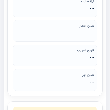
نوع ضابطه
---
تاریخ انتشار
---
تاریخ تصویب
---
تاریخ اجرا
---