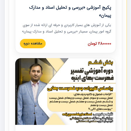
پکیج آموزشی «بررسی و تحلیل اسناد و مدارک
پیمان»
یکی از آموزش‏‏‏‏‏‏ های بسیار کاربردی و حرفه‏ ای ارائه شده از سوی
گروه امور پیمان، سمینار «بررسی و تحلیل اسناد و مدارک پیمان»
است که در دانشگاه صنعتی شریف ارائه شد. در این آموزش
2800000 تومان
مشاهده دوره
نکات کلیدی مربوط به اسناد و مدارک پیمان، اولویت بندی اسناد
و مدارک پیمان، بایدها و نبایدهای مربوط به اسناد و مدارک
پیمان به همراه تجربیات عملی در این خصوص ارائه شده است.