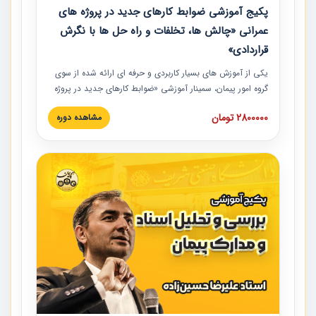
پکیج آموزشی ضوابط کارهای جدید در پروژه های
عمرانی «چالش ها، تخلفات و راه حل ها با نگرش
قراردادی»
یکی از آموزش‏‏‏‏‏‏ های بسیار کاربردی و حرفه‏ ای ارائه شده از سوی
گروه امور پیمان، سمینار آموزشی «ضوابط کارهای جدید در پروژه
های عمرانی» چالش ها، تخلفات و راه حل ها با نگرش قراردادی
2800000 تومان
مشاهده دوره
است که در محل سندیکای شرکت های ساختمانی کشور ارائه شد.
در این آموزش نکات کلیدی مربوط به کارهای جدید در اسناد و
مدارک پیمان به همراه تجربیات عملی ارائه شده است.