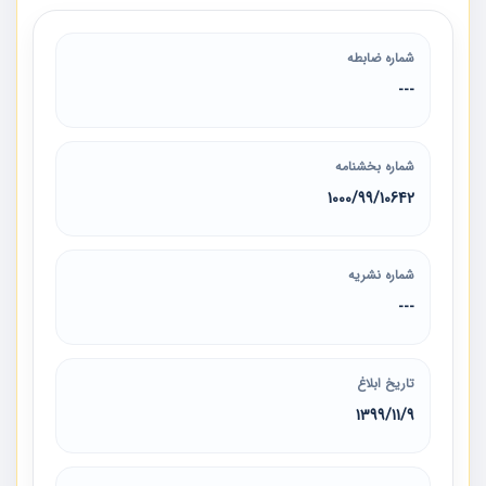
شماره ضابطه
---
شماره بخشنامه
1000/99/10642
شماره نشریه
---
تاریخ ابلاغ
1399/11/9