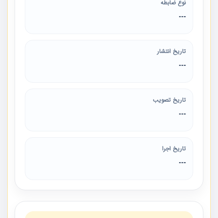
نوع ضابطه
---
تاریخ انتشار
---
تاریخ تصویب
---
تاریخ اجرا
---