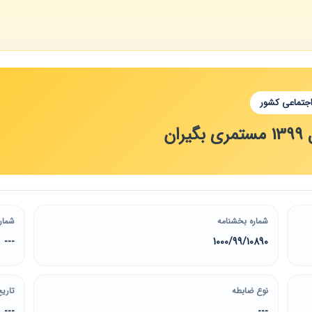
اجتماعی کشور
ان
شماره بخشنامه
شمار
---
1000/99/10890
نوع ضابطه
تاریخ
---
---