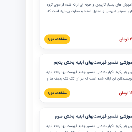
موزش‏‏‏‏‏‏ های بسیار کاربردی و حرفه‏ ای ارائه شده از سوی گروه
مان، سمینار «بررسی و تحلیل اسناد و مدارک پیمان» است که
گاه صنعتی شریف ارائه شد. در این آموزش نکات کلیدی
 اسناد و مدارک پیمان، اولویت بندی اسناد و مدارک پیمان،
 نبایدهای مربوط به اسناد و مدارک پیمان به همراه تجربیات
 این خصوص ارائه شده است.
ان
مشاهده دوره
موزشی تفسیر فهرست‌بهای ابنیه بخش پنجم
ین بار پکیج تکرار نشدنی تفسیر جامع فهرست بها رشته ابنیه
 نویسندگان آن ارائه شده است که در آن تک تک ردیف ها و
هرست بها تفسیر و ارائه شده است. این دوره به صورت کامل
بوده و به همراه تصاویر عملیات اجرایی مرتبط با ردیف های
ان
مشاهده دوره
ها ارائه شده است. این دوره با کلام مهندس
سین‌زاده مدیر پروژه مهندسی مشاور در امر بازنگری فهرست
 ابنیه ارائه شده و به تمام همکارانی که در حوزه صنعت
موزشی تفسیر فهرست‌بهای ابنیه بخش سوم
 حال فعالیت هستند حتما توصیه می کنیم از مطالب این
فاده نمایند.
ین بار پکیج تکرار نشدنی تفسیر جامع فهرست بها رشته ابنیه