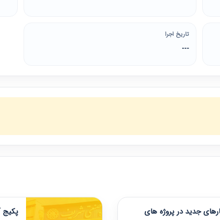
تاریخ اجرا
---
های جدید در پروژه های
پکیج آ