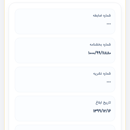
شماره ضابطه
---
شماره بخشنامه
1000/99/11880
شماره نشریه
---
تاریخ ابلاغ
1399/12/16