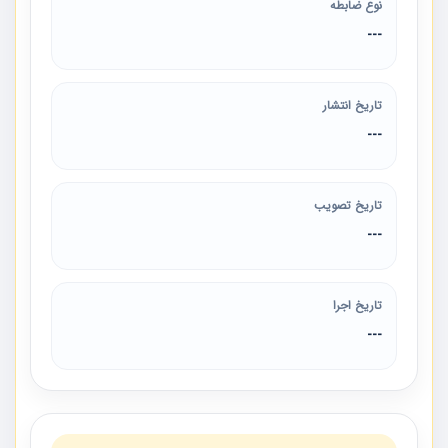
نوع ضابطه
---
تاریخ انتشار
---
تاریخ تصویب
---
تاریخ اجرا
---