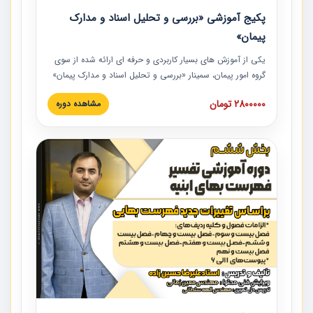
پکیج آموزشی «بررسی و تحلیل اسناد و مدارک
پیمان»
یکی از آموزش‏‏‏‏‏‏ های بسیار کاربردی و حرفه‏ ای ارائه شده از سوی
گروه امور پیمان، سمینار «بررسی و تحلیل اسناد و مدارک پیمان»
است که در دانشگاه صنعتی شریف ارائه شد. در این آموزش
2800000 تومان
مشاهده دوره
نکات کلیدی مربوط به اسناد و مدارک پیمان، اولویت بندی اسناد
و مدارک پیمان، بایدها و نبایدهای مربوط به اسناد و مدارک
پیمان به همراه تجربیات عملی در این خصوص ارائه شده است.