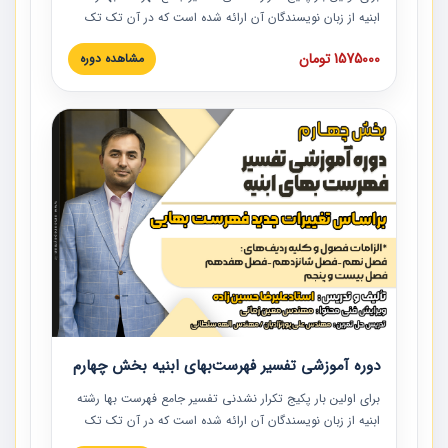
ابنیه از زبان نویسندگان آن ارائه شده است که در آن تک تک
ردیف ها و مطالب فهرست بها تفسیر و ارائه شده است. این
1575000 تومان
مشاهده دوره
دوره به صورت کامل تصویری بوده و به همراه تصاویر عملیات
اجرایی مرتبط با ردیف های فهرست بها ارائه شده است. این
دوره با کلام مهندس علیرضاحسین‌زاده مدیر پروژه مهندسی
مشاور در امر بازنگری فهرست بها رشته ابنیه ارائه شده و به تمام
همکارانی که در حوزه صنعت ساخت در حال فعالیت هستند حتما
توصیه می کنیم از مطالب این دوره استفاده نمایند.
دوره آموزشی تفسیر فهرست‌بهای ابنیه بخش چهارم
برای اولین بار پکیج تکرار نشدنی تفسیر جامع فهرست بها رشته
ابنیه از زبان نویسندگان آن ارائه شده است که در آن تک تک
ردیف ها و مطالب فهرست بها تفسیر و ارائه شده است. این