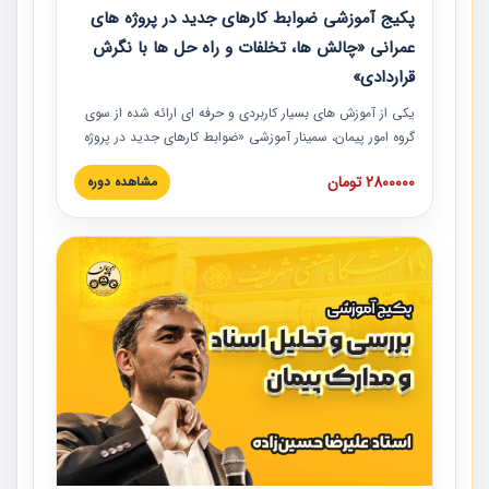
پکیج آموزشی ضوابط کارهای جدید در پروژه های
عمرانی «چالش ها، تخلفات و راه حل ها با نگرش
قراردادی»
یکی از آموزش‏‏‏‏‏‏ های بسیار کاربردی و حرفه‏ ای ارائه شده از سوی
گروه امور پیمان، سمینار آموزشی «ضوابط کارهای جدید در پروژه
های عمرانی» چالش ها، تخلفات و راه حل ها با نگرش قراردادی
2800000 تومان
مشاهده دوره
است که در محل سندیکای شرکت های ساختمانی کشور ارائه شد.
در این آموزش نکات کلیدی مربوط به کارهای جدید در اسناد و
مدارک پیمان به همراه تجربیات عملی ارائه شده است.