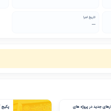
تاریخ اجرا
---
های جدید در پروژه های
پکیج آ