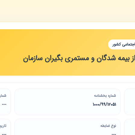
اجتماعی کشور
 بیمه شدگان و مستمری بگیران سازمان
شماره بخشنامه
شمار
---
1000/99/12051
نوع ضابطه
تاریخ
---
---