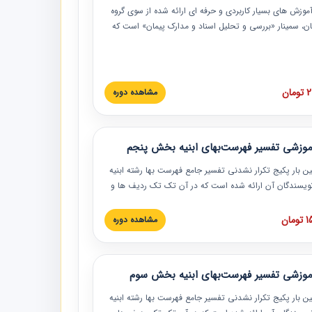
موزش‏‏‏‏‏‏ های بسیار کاربردی و حرفه‏ ای ارائه شده از سوی گروه
مان، سمینار «بررسی و تحلیل اسناد و مدارک پیمان» است که
گاه صنعتی شریف ارائه شد. در این آموزش نکات کلیدی
 اسناد و مدارک پیمان، اولویت بندی اسناد و مدارک پیمان،
 نبایدهای مربوط به اسناد و مدارک پیمان به همراه تجربیات
 این خصوص ارائه شده است.
ان
مشاهده دوره
موزشی تفسیر فهرست‌بهای ابنیه بخش پنجم
ین بار پکیج تکرار نشدنی تفسیر جامع فهرست بها رشته ابنیه
 نویسندگان آن ارائه شده است که در آن تک تک ردیف ها و
هرست بها تفسیر و ارائه شده است. این دوره به صورت کامل
بوده و به همراه تصاویر عملیات اجرایی مرتبط با ردیف های
ان
مشاهده دوره
ها ارائه شده است. این دوره با کلام مهندس
سین‌زاده مدیر پروژه مهندسی مشاور در امر بازنگری فهرست
 ابنیه ارائه شده و به تمام همکارانی که در حوزه صنعت
موزشی تفسیر فهرست‌بهای ابنیه بخش سوم
 حال فعالیت هستند حتما توصیه می کنیم از مطالب این
فاده نمایند.
ین بار پکیج تکرار نشدنی تفسیر جامع فهرست بها رشته ابنیه