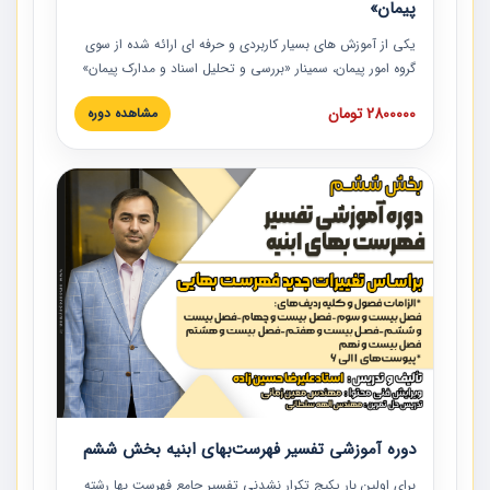
پیمان»
یکی از آموزش‏‏‏‏‏‏ های بسیار کاربردی و حرفه‏ ای ارائه شده از سوی
گروه امور پیمان، سمینار «بررسی و تحلیل اسناد و مدارک پیمان»
است که در دانشگاه صنعتی شریف ارائه شد. در این آموزش
2800000 تومان
مشاهده دوره
نکات کلیدی مربوط به اسناد و مدارک پیمان، اولویت بندی اسناد
و مدارک پیمان، بایدها و نبایدهای مربوط به اسناد و مدارک
پیمان به همراه تجربیات عملی در این خصوص ارائه شده است.
دوره آموزشی تفسیر فهرست‌بهای ابنیه بخش ششم
برای اولین بار پکیج تکرار نشدنی تفسیر جامع فهرست بها رشته