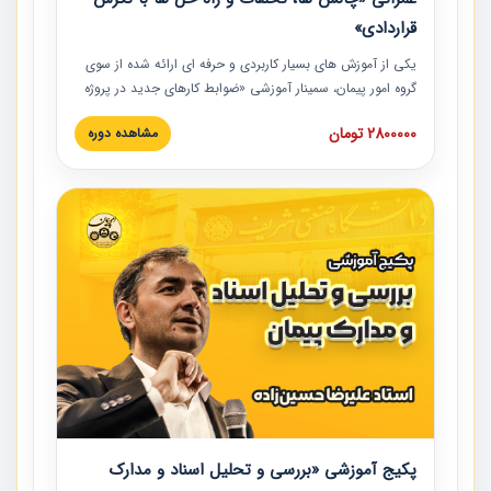
قراردادی»
یکی از آموزش‏‏‏‏‏‏ های بسیار کاربردی و حرفه‏ ای ارائه شده از سوی
گروه امور پیمان، سمینار آموزشی «ضوابط کارهای جدید در پروژه
های عمرانی» چالش ها، تخلفات و راه حل ها با نگرش قراردادی
2800000 تومان
مشاهده دوره
است که در محل سندیکای شرکت های ساختمانی کشور ارائه شد.
در این آموزش نکات کلیدی مربوط به کارهای جدید در اسناد و
مدارک پیمان به همراه تجربیات عملی ارائه شده است.
پکیج آموزشی «بررسی و تحلیل اسناد و مدارک