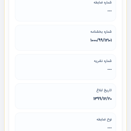
شماره ضابطه
---
شماره بخشنامه
1000/99/12101
شماره نشریه
---
تاریخ ابلاغ
1399/12/20
نوع ضابطه
---