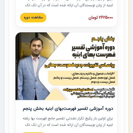
ابنیه از زبان نویسندگان آن ارائه شده است که در آن تک تک
ردیف ها و مطالب فهرست بها تفسیر و ارائه شده است. این
2625000 تومان
مشاهده دوره
دوره به صورت کامل تصویری بوده و به همراه تصاویر عملیات
اجرایی مرتبط با ردیف های فهرست بها ارائه شده است. این
دوره با کلام مهندس علیرضاحسین‌زاده مدیر پروژه مهندسی
مشاور در امر بازنگری فهرست بها رشته ابنیه ارائه شده و به تمام
همکارانی که در حوزه صنعت ساخت در حال فعالیت هستند حتما
توصیه می کنیم از مطالب این دوره استفاده نمایند.
دوره آموزشی تفسیر فهرست‌بهای ابنیه بخش پنجم
برای اولین بار پکیج تکرار نشدنی تفسیر جامع فهرست بها رشته
ابنیه از زبان نویسندگان آن ارائه شده است که در آن تک تک
ردیف ها و مطالب فهرست بها تفسیر و ارائه شده است. این