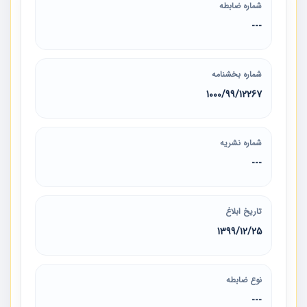
شماره ضابطه
---
شماره بخشنامه
1000/99/12267
شماره نشریه
---
تاریخ ابلاغ
1399/12/25
نوع ضابطه
---