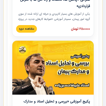
قراردادی»
یکی از آموزش‏‏‏‏‏‏ های بسیار کاربردی و حرفه‏ ای ارائه شده از سوی
گروه امور پیمان، سمینار آموزشی «ضوابط کارهای جدید در پروژه
های عمرانی» چالش ها، تخلفات و راه حل ها با نگرش قراردادی
2800000 تومان
مشاهده دوره
است که در محل سندیکای شرکت های ساختمانی کشور ارائه شد.
در این آموزش نکات کلیدی مربوط به کارهای جدید در اسناد و
مدارک پیمان به همراه تجربیات عملی ارائه شده است.
پکیج آموزشی «بررسی و تحلیل اسناد و مدارک