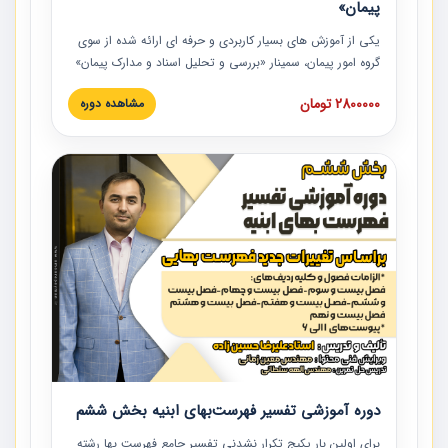
پیمان»
یکی از آموزش‏‏‏‏‏‏ های بسیار کاربردی و حرفه‏ ای ارائه شده از سوی
گروه امور پیمان، سمینار «بررسی و تحلیل اسناد و مدارک پیمان»
است که در دانشگاه صنعتی شریف ارائه شد. در این آموزش
2800000 تومان
مشاهده دوره
نکات کلیدی مربوط به اسناد و مدارک پیمان، اولویت بندی اسناد
و مدارک پیمان، بایدها و نبایدهای مربوط به اسناد و مدارک
پیمان به همراه تجربیات عملی در این خصوص ارائه شده است.
دوره آموزشی تفسیر فهرست‌بهای ابنیه بخش ششم
برای اولین بار پکیج تکرار نشدنی تفسیر جامع فهرست بها رشته