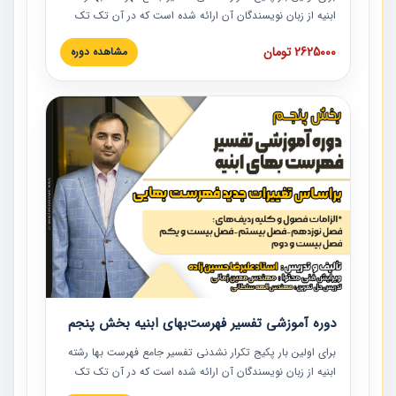
ابنیه از زبان نویسندگان آن ارائه شده است که در آن تک تک
ردیف ها و مطالب فهرست بها تفسیر و ارائه شده است. این
2625000 تومان
مشاهده دوره
دوره به صورت کامل تصویری بوده و به همراه تصاویر عملیات
اجرایی مرتبط با ردیف های فهرست بها ارائه شده است. این
دوره با کلام مهندس علیرضاحسین‌زاده مدیر پروژه مهندسی
مشاور در امر بازنگری فهرست بها رشته ابنیه ارائه شده و به تمام
همکارانی که در حوزه صنعت ساخت در حال فعالیت هستند حتما
توصیه می کنیم از مطالب این دوره استفاده نمایند.
دوره آموزشی تفسیر فهرست‌بهای ابنیه بخش پنجم
برای اولین بار پکیج تکرار نشدنی تفسیر جامع فهرست بها رشته
ابنیه از زبان نویسندگان آن ارائه شده است که در آن تک تک
ردیف ها و مطالب فهرست بها تفسیر و ارائه شده است. این