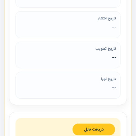
تاریخ انتشار
---
تاریخ تصویب
---
تاریخ اجرا
---
دریافت فایل