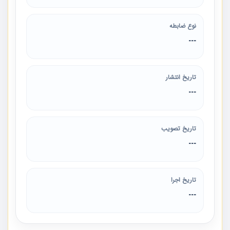
نوع ضابطه
---
تاریخ انتشار
---
تاریخ تصویب
---
تاریخ اجرا
---