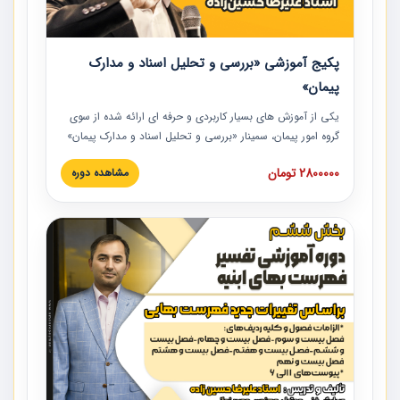
پکیج آموزشی «بررسی و تحلیل اسناد و مدارک
پیمان»
یکی از آموزش‏‏‏‏‏‏ های بسیار کاربردی و حرفه‏ ای ارائه شده از سوی
گروه امور پیمان، سمینار «بررسی و تحلیل اسناد و مدارک پیمان»
است که در دانشگاه صنعتی شریف ارائه شد. در این آموزش
2800000 تومان
مشاهده دوره
نکات کلیدی مربوط به اسناد و مدارک پیمان، اولویت بندی اسناد
و مدارک پیمان، بایدها و نبایدهای مربوط به اسناد و مدارک
پیمان به همراه تجربیات عملی در این خصوص ارائه شده است.