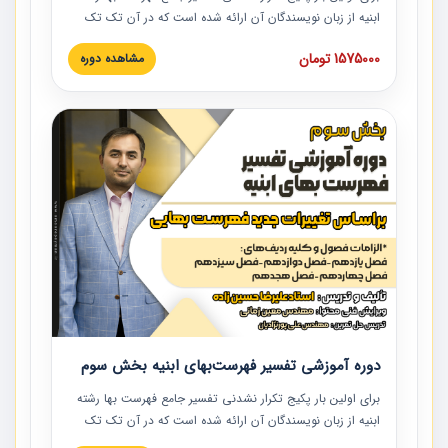
ابنیه از زبان نویسندگان آن ارائه شده است که در آن تک تک
ردیف ها و مطالب فهرست بها تفسیر و ارائه شده است. این
1575000 تومان
مشاهده دوره
دوره به صورت کامل تصویری بوده و به همراه تصاویر عملیات
اجرایی مرتبط با ردیف های فهرست بها ارائه شده است. این
دوره با کلام مهندس علیرضاحسین‌زاده مدیر پروژه مهندسی
مشاور در امر بازنگری فهرست بها رشته ابنیه ارائه شده و به تمام
همکارانی که در حوزه صنعت ساخت در حال فعالیت هستند حتما
توصیه می کنیم از مطالب این دوره استفاده نمایند.
دوره آموزشی تفسیر فهرست‌بهای ابنیه بخش سوم
برای اولین بار پکیج تکرار نشدنی تفسیر جامع فهرست بها رشته
ابنیه از زبان نویسندگان آن ارائه شده است که در آن تک تک
ردیف ها و مطالب فهرست بها تفسیر و ارائه شده است. این