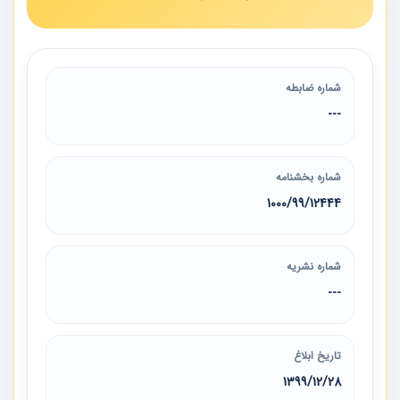
شماره ضابطه
---
شماره بخشنامه
1000/99/12444
شماره نشریه
---
تاریخ ابلاغ
1399/12/28