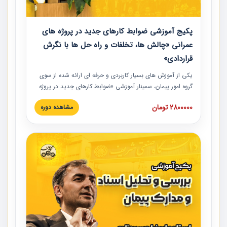
پکیج آموزشی ضوابط کارهای جدید در پروژه های
عمرانی «چالش ها، تخلفات و راه حل ها با نگرش
قراردادی»
یکی از آموزش‏‏‏‏‏‏ های بسیار کاربردی و حرفه‏ ای ارائه شده از سوی
گروه امور پیمان، سمینار آموزشی «ضوابط کارهای جدید در پروژه
های عمرانی» چالش ها، تخلفات و راه حل ها با نگرش قراردادی
2800000 تومان
مشاهده دوره
است که در محل سندیکای شرکت های ساختمانی کشور ارائه شد.
در این آموزش نکات کلیدی مربوط به کارهای جدید در اسناد و
مدارک پیمان به همراه تجربیات عملی ارائه شده است.